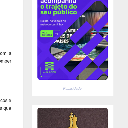
com a
omper
Publicidade
icos e
as que