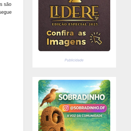
as são
nsegue
Publicidade