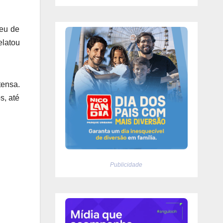
reu de
elatou
tensa.
s, até
Publicidade