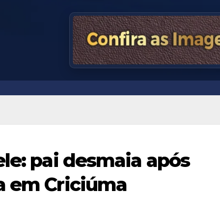
ele: pai desmaia após
a em Criciúma