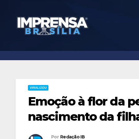
Skip
to
content
VIRALIZOU
Emoção à flor da p
nascimento da filh
Por
Redação IB