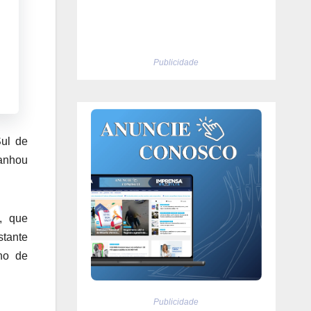
Publicidade
Sul de
ganhou
, que
stante
no de
Publicidade