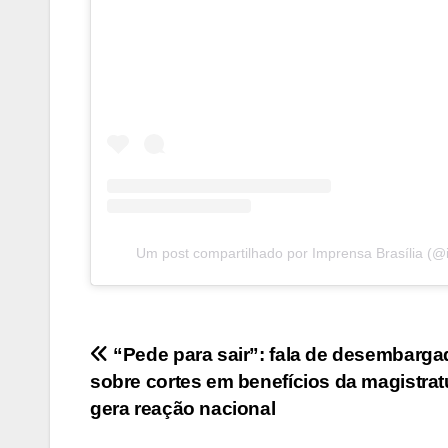
Um post compartilhado por Imprensa Brasília (@
Navegação
“Pede para sair”: fala de desembarga
sobre cortes em benefícios da magistrat
de
gera reação nacional
Post