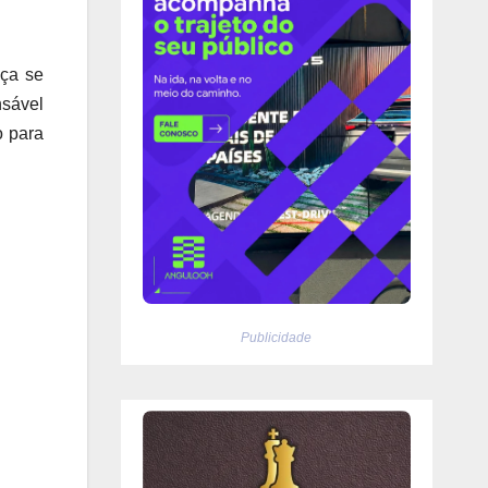
nça se
nsável
o para
Publicidade