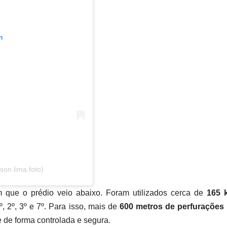
m
on.lima.foto)
m que o prédio veio abaixo. Foram utilizados cerca de
165 
º, 2º, 3º e 7º. Para isso, mais de
600 metros de perfurações
se de forma controlada e segura.