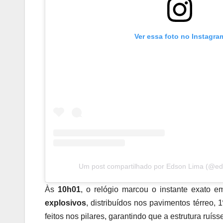
Ver essa foto no Instagra
Um post compartilhado por Edson Lima (@eds
Às
10h01
, o relógio marcou o instante exato e
explosivos
, distribuídos nos pavimentos térreo, 1
feitos nos pilares, garantindo que a estrutura ruís