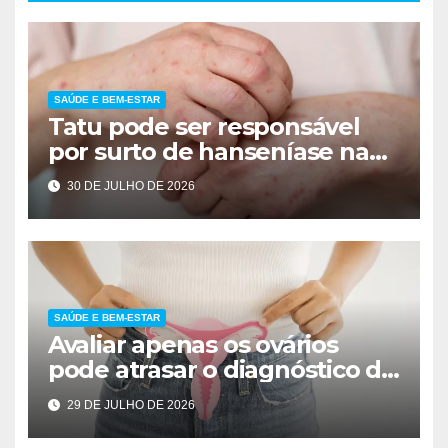
SAÚDE E BEM-ESTAR
Tatu pode ser responsável
por surto de hanseníase na
Flórida
30 DE JULHO DE 2026
SAÚDE E BEM-ESTAR
Avaliar apenas os ovários
pode atrasar o diagnóstico da
SOMP e comprometer a
29 DE JULHO DE 2026
saúde da mulher