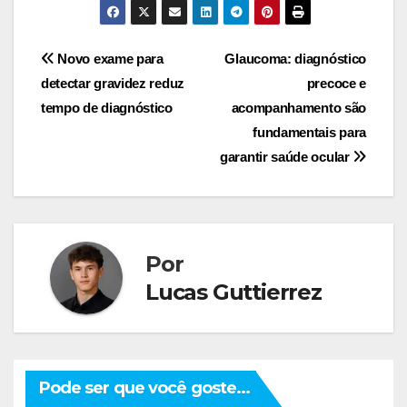
Navegação
Novo exame para
Glaucoma: diagnóstico
detectar gravidez reduz
precoce e
de
tempo de diagnóstico
acompanhamento são
Post
fundamentais para
garantir saúde ocular
Por
Lucas Guttierrez
Pode ser que você goste...