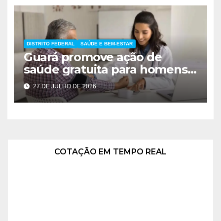
DISTRITO FEDERAL
SAÚDE E BEM-ESTAR
Guará promove ação de
saúde gratuita para homens
nesta terça-feira
27 DE JULHO DE 2026
COTAÇÃO EM TEMPO REAL