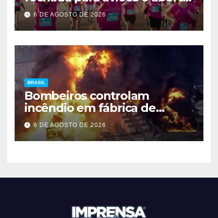
a corredores neste sábado
6 DE AGOSTO DE 2026
em Brasília
BRASIL
Bombeiros controlam
incêndio em fábrica de
Itaquaquecetuba após 33
6 DE AGOSTO DE 2026
horas