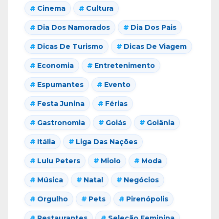
Cinema
Cultura
Dia Dos Namorados
Dia Dos Pais
Dicas De Turismo
Dicas De Viagem
Economia
Entretenimento
Espumantes
Evento
Festa Junina
Férias
Gastronomia
Goiás
Goiânia
Itália
Liga Das Nações
Lulu Peters
Miolo
Moda
Música
Natal
Negócios
Orgulho
Pets
Pirenópolis
Restaurantes
Seleção Feminina