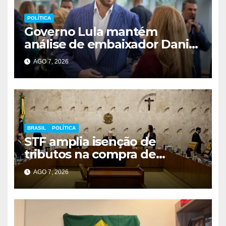
POLÍTICA
Governo Lula mantém
análise de embaixador Daniel
Perez para depois das
AGO 7, 2026
eleições
BRASIL
POLÍTICA
STF amplia isenção de
tributos na compra de
veículos para pessoas com
AGO 7, 2026
deficiência e TEA