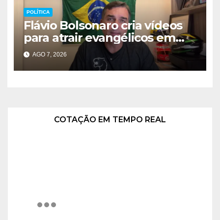
POLÍTICA
Flávio Bolsonaro cria vídeos
para atrair evangélicos em
campanha
AGO 7, 2026
COTAÇÃO EM TEMPO REAL