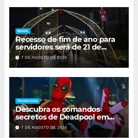
BRASIL
Recesso de fim de ano para
servidores será de 21 de
dezembro a 1º de janeiro
7 DE AGOSTO DE 2026
TECNOLOGIA
Descubra os comandos
secretos de Deadpool em
Marvel Tokon
7 DE AGOSTO DE 2026