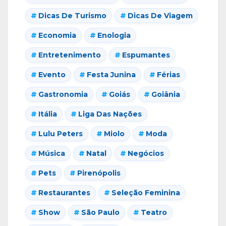
Dicas De Turismo
Dicas De Viagem
Economia
Enologia
Entretenimento
Espumantes
Evento
Festa Junina
Férias
Gastronomia
Goiás
Goiânia
Itália
Liga Das Nações
Lulu Peters
Miolo
Moda
Música
Natal
Negócios
Pets
Pirenópolis
Restaurantes
Seleção Feminina
Show
São Paulo
Teatro