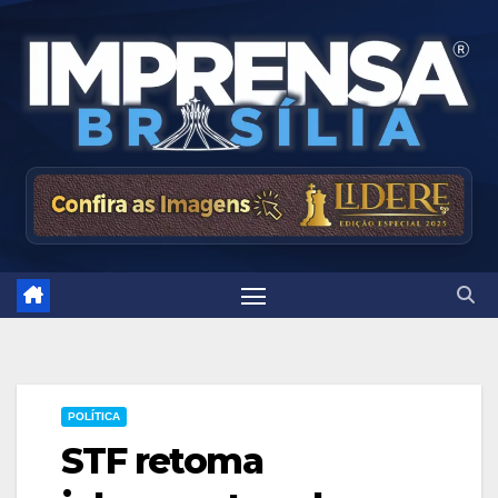
Skip
to
content
POLÍTICA
STF retoma