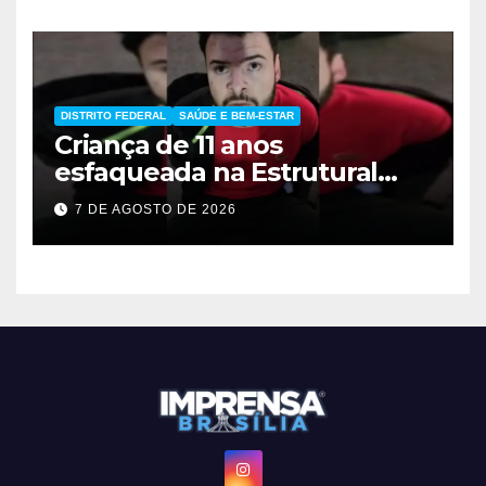
DISTRITO FEDERAL
SAÚDE E BEM-ESTAR
Criança de 11 anos
esfaqueada na Estrutural
apresenta melhora
7 DE AGOSTO DE 2026
significativa