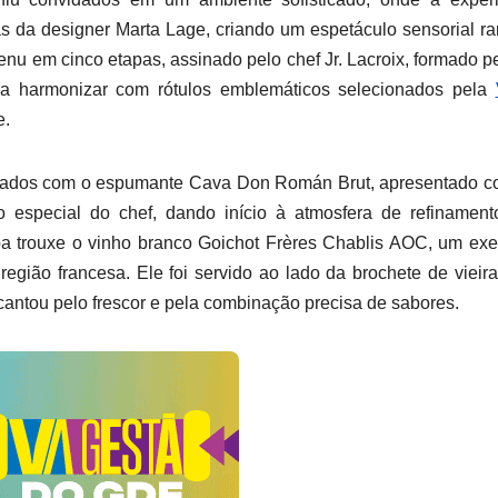
s da designer Marta Lage, criando um espetáculo sensorial ra
u em cinco etapas, assinado pelo chef Jr. Lacroix, formado p
ra harmonizar com rótulos emblemáticos selecionados pela
e.
onados com o espumante Cava Don Román Brut, apresentado c
 especial do chef, dando início à atmosfera de refinament
tapa trouxe o vinho branco Goichot Frères Chablis AOC, um ex
egião francesa. Ele foi servido ao lado da brochete de vieir
antou pelo frescor e pela combinação precisa de sabores.