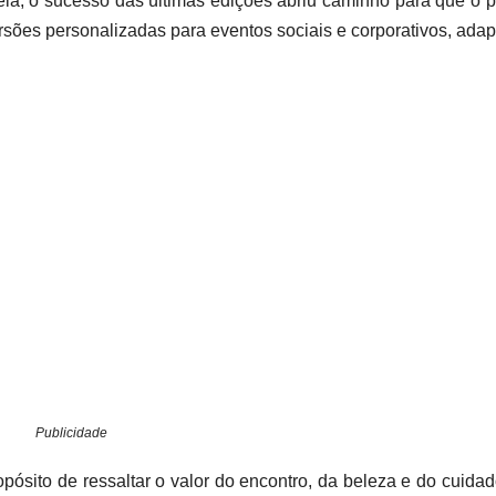
ela, o sucesso das últimas edições abriu caminho para que o p
rsões personalizadas para eventos sociais e corporativos, ada
Publicidade
opósito de ressaltar o valor do encontro, da beleza e do cuidad