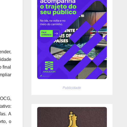
ender,
cidade
 final
mpliar
Publicidade
DOCG,
ativo:
fas. A
rto, o