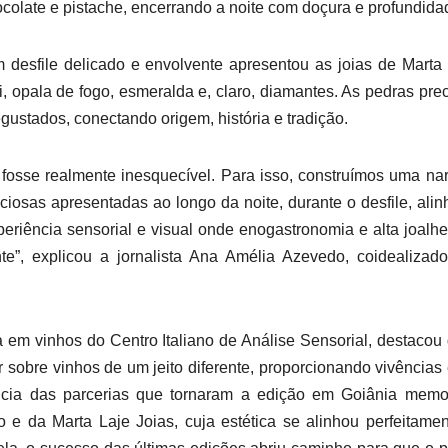
hocolate e pistache, encerrando a noite com doçura e profundida
 desfile delicado e envolvente apresentou as joias de Marta
, opala de fogo, esmeralda e, claro, diamantes. As pedras pre
ustados, conectando origem, história e tradição.
e fosse realmente inesquecível. Para isso, construímos uma nar
ciosas apresentadas ao longo da noite, durante o desfile, ali
periência sensorial e visual onde enogastronomia e alta joalhe
e”, explicou a jornalista Ana Amélia Azevedo, coidealizad
a em vinhos do Centro Italiano de Análise Sensorial, destacou
sobre vinhos de um jeito diferente, proporcionando vivências
ância das parcerias que tornaram a edição em Goiânia memo
 da Marta Laje Joias, cuja estética se alinhou perfeitame