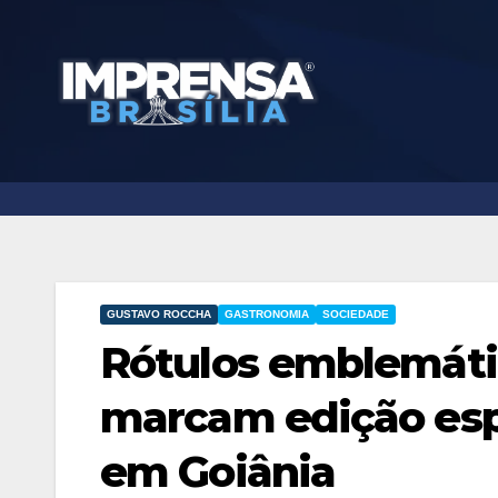
Skip
to
content
GUSTAVO ROCCHA
GASTRONOMIA
SOCIEDADE
Rótulos emblemátic
marcam edição esp
em Goiânia