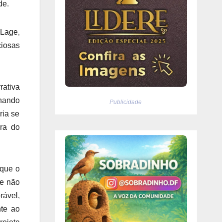
de.
 Lage,
ciosas
rativa
nhando
Publicidade
ria se
ora do
 que o
 e não
rável,
nte ao