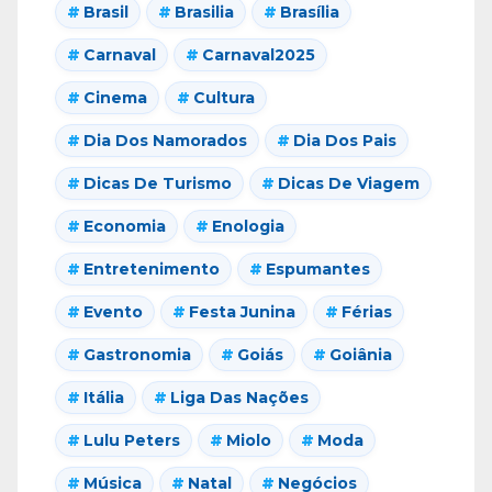
Brasil
Brasilia
Brasília
Carnaval
Carnaval2025
Cinema
Cultura
Dia Dos Namorados
Dia Dos Pais
Dicas De Turismo
Dicas De Viagem
Economia
Enologia
Entretenimento
Espumantes
Evento
Festa Junina
Férias
Gastronomia
Goiás
Goiânia
Itália
Liga Das Nações
Lulu Peters
Miolo
Moda
Música
Natal
Negócios