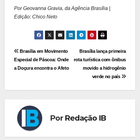
Por Geovanna Gravia, da Agência Brasília |
Edição: Chico Neto
Navegação
Brasília em Movimento
Brasília lança primeira
Especial de Páscoa: Onde
rota turística com ônibus
de
a Doçura encontra o Afeto
movido a hidrogênio
Post
verde no país
Por
Redação IB