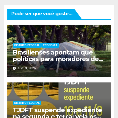
Pode ser que você goste...
DISTRITO FEDERAL
ECONOMIA
Brasilienses apontam que
políticas para moradores de
rua influenciam voto
AGO 9, 2026
DISTRITO FEDERAL
TJDFT suspende expediente
na segunda e terça; veja os