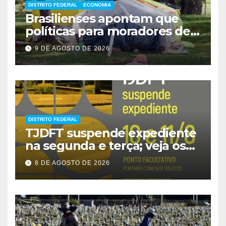
DISTRITO FEDERAL
ECONOMIA
Brasilienses apontam que
políticas para moradores de
rua influenciam voto
9 DE AGOSTO DE 2026
DISTRITO FEDERAL
TJDFT suspende expediente
na segunda e terça; veja os
prazos
8 DE AGOSTO DE 2026