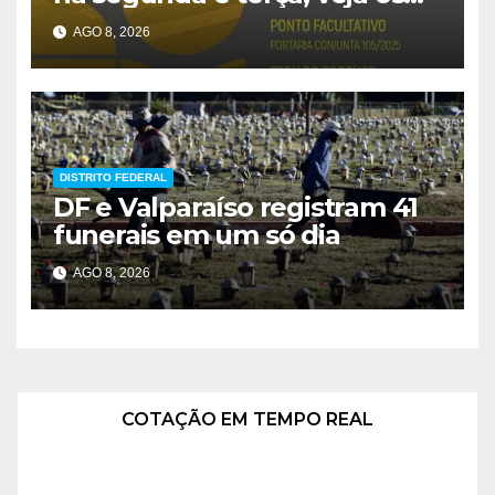
prazos
AGO 8, 2026
DISTRITO FEDERAL
DF e Valparaíso registram 41
funerais em um só dia
AGO 8, 2026
CLIMA
Não foi possível carregar o clima.