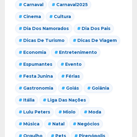
Carnaval
Carnaval2025
Cinema
Cultura
Dia Dos Namorados
Dia Dos Pais
Dicas De Turismo
Dicas De Viagem
Economia
Entretenimento
Espumantes
Evento
Festa Junina
Férias
Gastronomia
Goiás
Goiânia
Itália
Liga Das Nações
Lulu Peters
Miolo
Moda
Música
Natal
Negócios
Orgulho
Pets
Pirenópolis