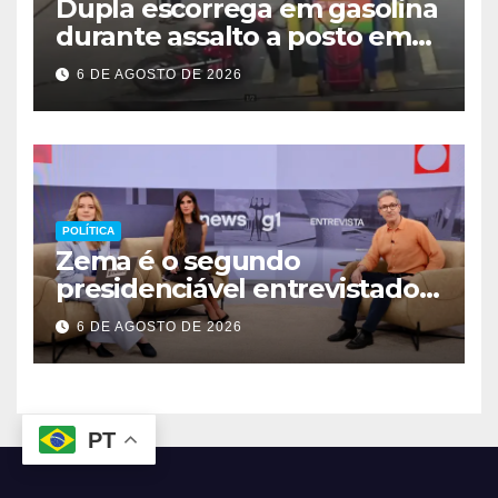
Dupla escorrega em gasolina
durante assalto a posto em
Ceilândia
6 DE AGOSTO DE 2026
POLÍTICA
Zema é o segundo
presidenciável entrevistado
pelo g1 e GloboNews
6 DE AGOSTO DE 2026
PT