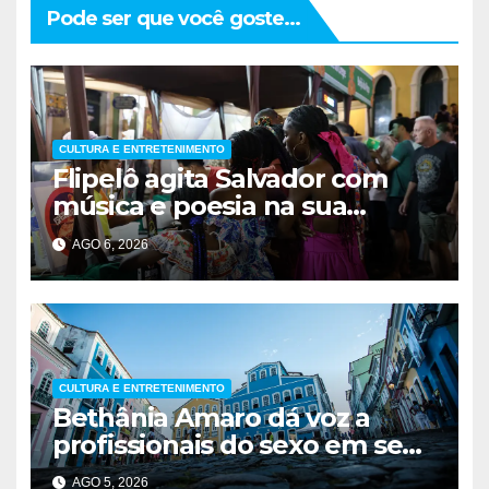
Pode ser que você goste...
CULTURA E ENTRETENIMENTO
Flipelô agita Salvador com
música e poesia na sua
décima edição
AGO 6, 2026
CULTURA E ENTRETENIMENTO
Bethânia Amaro dá voz a
profissionais do sexo em seu
romance de estreia
AGO 5, 2026