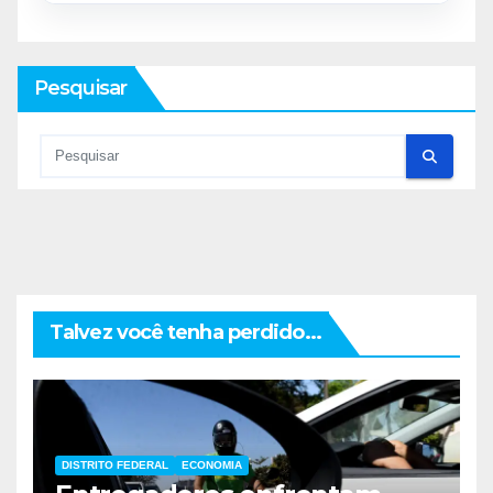
Pesquisar
Talvez você tenha perdido...
DISTRITO FEDERAL
ECONOMIA