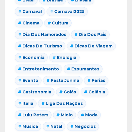
Carnaval
Carnaval2025
Cinema
Cultura
Dia Dos Namorados
Dia Dos Pais
Dicas De Turismo
Dicas De Viagem
Economia
Enologia
Entretenimento
Espumantes
Evento
Festa Junina
Férias
Gastronomia
Goiás
Goiânia
Itália
Liga Das Nações
Lulu Peters
Miolo
Moda
Música
Natal
Negócios