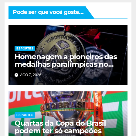
Pode ser que você goste...
ESPORTES
Homenagem a pioneiros das
medalhas paralímpicas no
Brasil
AGO 7, 2026
ESPORTES
Quartas da Copa do Brasil
podem ter só campeões