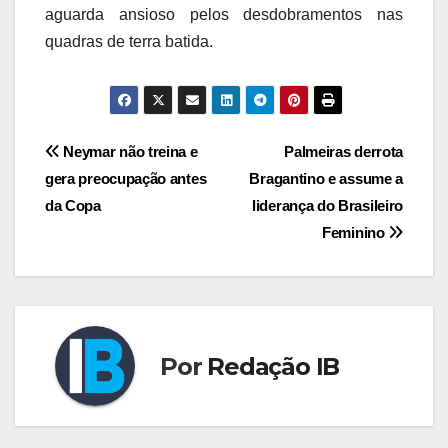
aguarda ansioso pelos desdobramentos nas
quadras de terra batida.
Navegação
Neymar não treina e
Palmeiras derrota
gera preocupação antes
Bragantino e assume a
de
da Copa
liderança do Brasileiro
Post
Feminino
Por
Redação IB