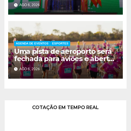
AGO 6, 2026
AGENDA DE EVENTOS
ESPORTES
Uma pista de aeroporto será
fechada para aviões e aberta
a corredores neste sábado
AGO 6, 2026
em Brasília
COTAÇÃO EM TEMPO REAL