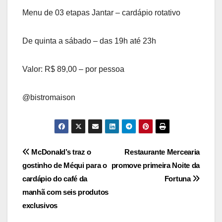
Menu de 03 etapas Jantar – cardápio rotativo
De quinta a sábado – das 19h até 23h
Valor: R$ 89,00 – por pessoa
@bistromaison
Navegação
McDonald’s traz o
Restaurante Mercearia
gostinho de Méqui para o
promove primeira Noite da
de
cardápio do café da
Fortuna
Post
manhã com seis produtos
exclusivos