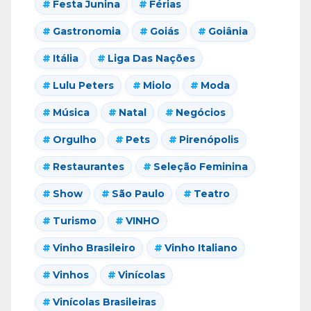
Festa Junina
Férias
Gastronomia
Goiás
Goiânia
Itália
Liga Das Nações
Lulu Peters
Miolo
Moda
Música
Natal
Negócios
Orgulho
Pets
Pirenópolis
Restaurantes
Seleção Feminina
Show
São Paulo
Teatro
Turismo
VINHO
Vinho Brasileiro
Vinho Italiano
Vinhos
Vinícolas
Vinícolas Brasileiras