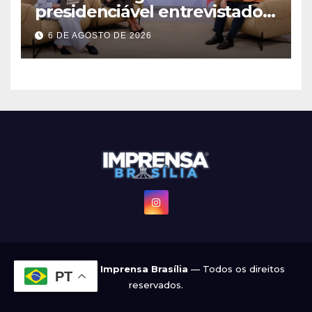
presidenciável entrevistado
pelo g1 e GloboNews
6 DE AGOSTO DE 2026
© 2022 - 2026
Imprensa Brasília
— Todos os direitos
PT
reservados.