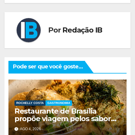
Por
Redação IB
Pode ser que você goste...
ROCHELLY COSTA
GASTRONOMIA
Restaurante de Brasília
propõe viagem pelos sabores
do Brasil durante festival
AGO 4, 2026
gastronômico