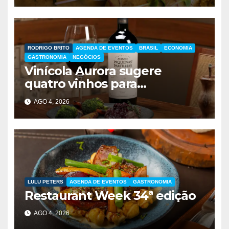
RODRIGO BRITO
AGENDA DE EVENTOS
BRASIL
ECONOMIA
GASTRONOMIA
NEGÓCIOS
Vinícola Aurora sugere
quatro vinhos para
presentear no Dia dos Pais
AGO 4, 2026
LULU PETERS
AGENDA DE EVENTOS
GASTRONOMIA
Restaurant Week 34ª edição
AGO 4, 2026