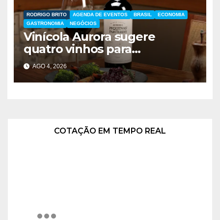
RODRIGO BRITO
AGENDA DE EVENTOS
BRASIL
ECONOMIA
GASTRONOMIA
NEGÓCIOS
Vinícola Aurora sugere
quatro vinhos para
presentear no Dia dos Pais
AGO 4, 2026
COTAÇÃO EM TEMPO REAL