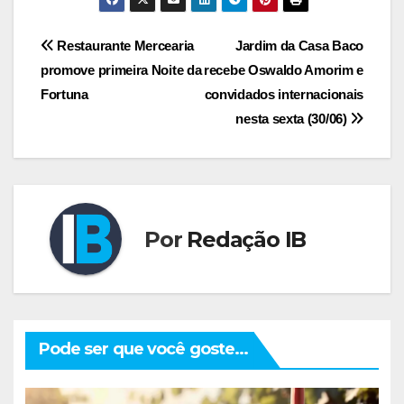
Navegação
Restaurante Mercearia
Jardim da Casa Baco
promove primeira Noite da
recebe Oswaldo Amorim e
de
Fortuna
convidados internacionais
Post
nesta sexta (30/06)
Por
Redação IB
Pode ser que você goste...