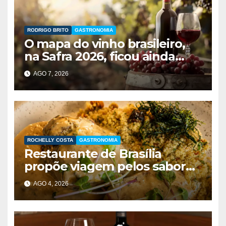
RODRIGO BRITO
GASTRONOMIA
O mapa do vinho brasileiro,
na Safra 2026, ficou ainda
maior
AGO 7, 2026
ROCHELLY COSTA
GASTRONOMIA
Restaurante de Brasília
propõe viagem pelos sabores
do Brasil durante festival
AGO 4, 2026
gastronômico