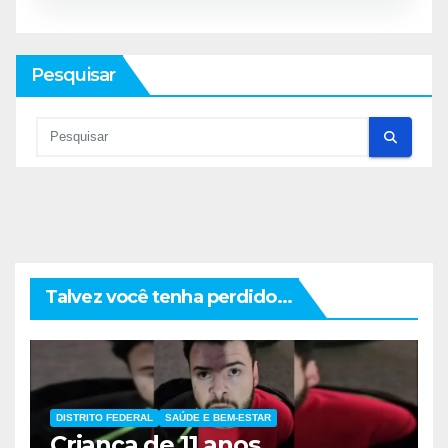
Pesquisar
Talvez você tenha perdido...
DISTRITO FEDERAL
SAÚDE E BEM-ESTAR
Criança de 11 anos