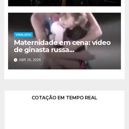
“Você não é bem-vindo aqui”
VIRALIZOU
Maternidade em cena: vídeo
de ginasta russa
emocionando com filha
ABR 26, 2026
viraliza no Dia das Mães
COTAÇÃO EM TEMPO REAL