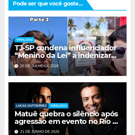
Pode ser que você goste...
VIRALIZOU
TJ-SP condena influenciador
“Menino da Lei” a indenizar
imobiliária em R$ 30 mil por
20 DE JULHO DE 2026
vídeo nas redes sociais
LUCAS GUTTIERREZ
VIRALIZOU
Matuê quebra o silêncio após
agressão em evento no Rio e
dispara contra Léo Dias:
21 DE JUNHO DE 2026