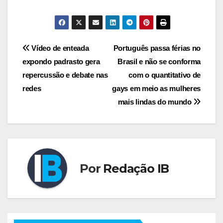
Navegação
Vídeo de enteada
Português passa férias no
expondo padrasto gera
Brasil e não se conforma
de
repercussão e debate nas
com o quantitativo de
Post
redes
gays em meio as mulheres
mais lindas do mundo
Por
Redação IB