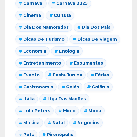
Carnaval
Carnaval2025
Cinema
Cultura
Dia Dos Namorados
Dia Dos Pais
Dicas De Turismo
Dicas De Viagem
Economia
Enologia
Entretenimento
Espumantes
Evento
Festa Junina
Férias
Gastronomia
Goiás
Goiânia
Itália
Liga Das Nações
Lulu Peters
Miolo
Moda
Música
Natal
Negócios
Pets
Pirenópolis