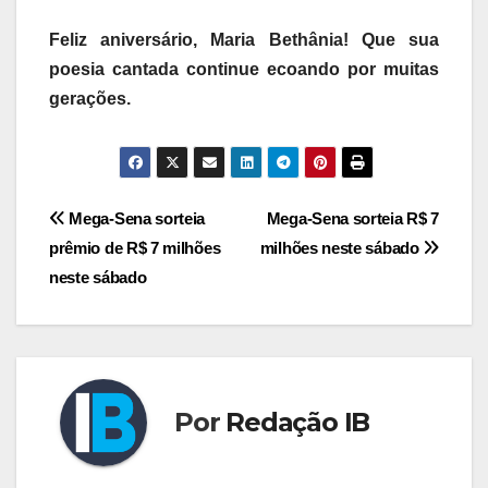
Feliz aniversário, Maria Bethânia! Que sua
poesia cantada continue ecoando por muitas
gerações.
Navegação
Mega-Sena sorteia
Mega-Sena sorteia R$ 7
prêmio de R$ 7 milhões
milhões neste sábado
de
neste sábado
Post
Por
Redação IB