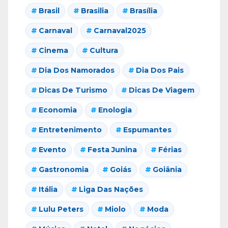
Brasil
Brasilia
Brasília
Carnaval
Carnaval2025
Cinema
Cultura
Dia Dos Namorados
Dia Dos Pais
Dicas De Turismo
Dicas De Viagem
Economia
Enologia
Entretenimento
Espumantes
Evento
Festa Junina
Férias
Gastronomia
Goiás
Goiânia
Itália
Liga Das Nações
Lulu Peters
Miolo
Moda