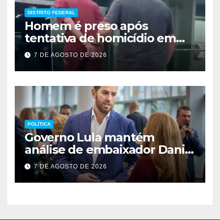
DISTRITO FEDERAL
Homem é preso após
tentativa de homicídio em
festa em São Sebastião
7 DE AGOSTO DE 2026
POLÍTICA
Governo Lula mantém
análise de embaixador Daniel
Perez para depois das
7 DE AGOSTO DE 2026
eleições