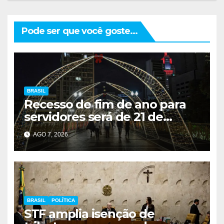
Pode ser que você goste...
BRASIL
Recesso de fim de ano para
servidores será de 21 de
dezembro a 1º de janeiro
AGO 7, 2026
BRASIL
POLÍTICA
STF amplia isenção de