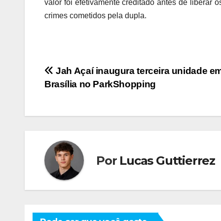
valor foi efetivamente creditado antes de liberar
crimes cometidos pela dupla.
Navegação
Jah Açaí inaugura terceira unidade e
Brasília no ParkShopping
de
Post
Por
Lucas Guttierrez