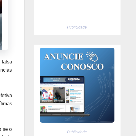
Publicidade
 falsa
ências
fetiva
ítimas
o se o
Publicidade