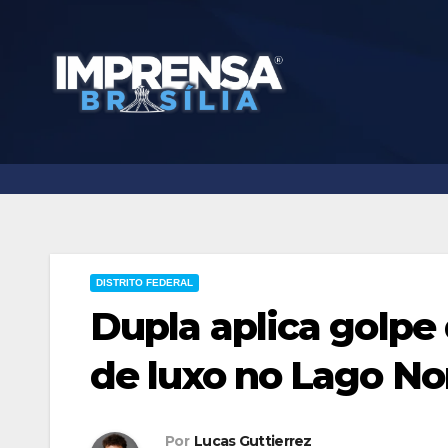
Skip
to
content
DISTRITO FEDERAL
Dupla aplica golpe
de luxo no Lago No
Por
Lucas Guttierrez