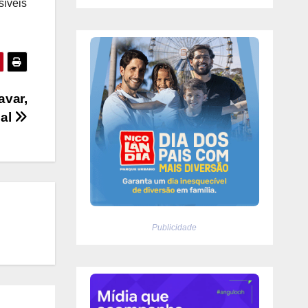
síveis
avar,
cal
Publicidade