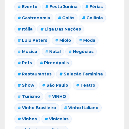
Evento
Festa Junina
Férias
Gastronomia
Goiás
Goiânia
Itália
Liga Das Nações
Lulu Peters
Miolo
Moda
Música
Natal
Negócios
Pets
Pirenópolis
Restaurantes
Seleção Feminina
Show
São Paulo
Teatro
Turismo
VINHO
Vinho Brasileiro
Vinho Italiano
Vinhos
Vinícolas