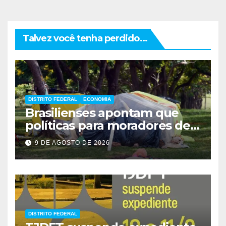
Talvez você tenha perdido...
DISTRITO FEDERAL
ECONOMIA
Brasilienses apontam que
políticas para moradores de
rua influenciam voto
9 DE AGOSTO DE 2026
DISTRITO FEDERAL