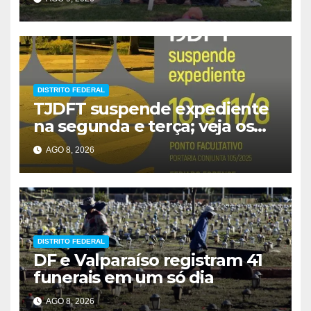
DISTRITO FEDERAL
TJDFT suspende expediente
na segunda e terça; veja os
prazos
AGO 8, 2026
DISTRITO FEDERAL
DF e Valparaíso registram 41
funerais em um só dia
AGO 8, 2026