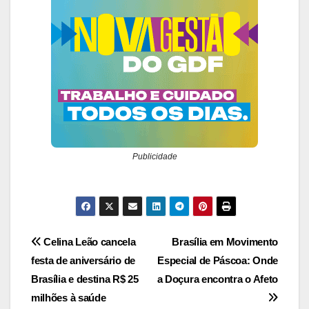
Publicidade
Navegação
Celina Leão cancela
Brasília em Movimento
festa de aniversário de
Especial de Páscoa: Onde
de
Brasília e destina R$ 25
a Doçura encontra o Afeto
Post
milhões à saúde