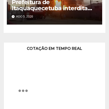
Prefeitura de
Itaquaquecetuba interdita
área após incêndio em
AGO 5, 2026
fábrica
COTAÇÃO EM TEMPO REAL