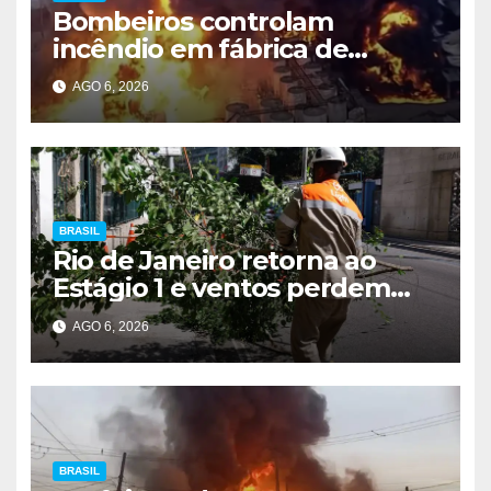
Bombeiros controlam
incêndio em fábrica de
Itaquaquecetuba após 33
AGO 6, 2026
horas
BRASIL
Rio de Janeiro retorna ao
Estágio 1 e ventos perdem
intensidade
AGO 6, 2026
BRASIL