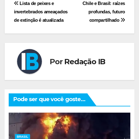
Navegação
Lista de peixes e
Chile e Brasil: raízes
invertebrados ameaçados
profundas, futuro
de
de extinção é atualizada
compartilhado
Post
Por
Redação IB
Pode ser que você goste...
BRASIL