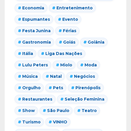
Economia
Entretenimento
Espumantes
Evento
Festa Junina
Férias
Gastronomia
Goiás
Goiânia
Itália
Liga Das Nações
Lulu Peters
Miolo
Moda
Música
Natal
Negócios
Orgulho
Pets
Pirenópolis
Restaurantes
Seleção Feminina
Show
São Paulo
Teatro
Turismo
VINHO