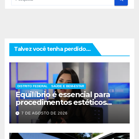
Talvez você tenha perdido...
DISTRITO FEDERAL
SAÚDE E BEM-ESTAR
Equilíbrio é essencial para
procedimentos estéticos
seguros
7 DE AGOSTO DE 2026