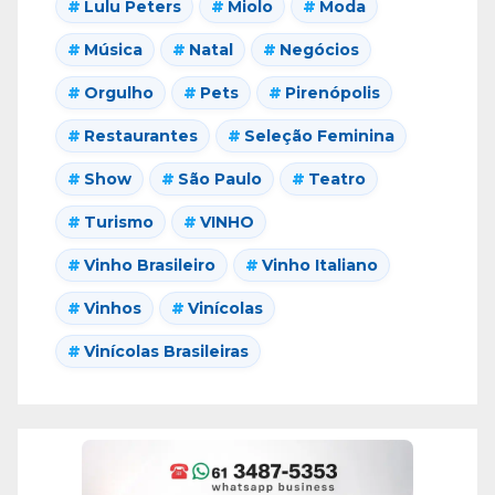
Lulu Peters
Miolo
Moda
Música
Natal
Negócios
Orgulho
Pets
Pirenópolis
Restaurantes
Seleção Feminina
Show
São Paulo
Teatro
Turismo
VINHO
Vinho Brasileiro
Vinho Italiano
Vinhos
Vinícolas
Vinícolas Brasileiras