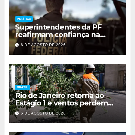
POLÍTICA
Superintendentes da PF
reafirmam confiança na
direção geral
6 DE AGOSTO DE 2026
BRASIL
Rio de Janeiro retorna ao
Estágio 1 e ventos perdem
intensidade
6 DE AGOSTO DE 2026