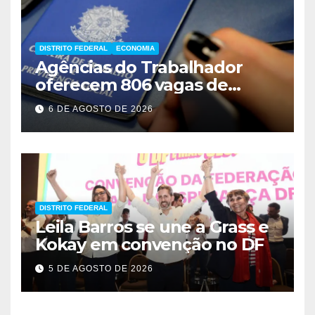
DISTRITO FEDERAL
ECONOMIA
Agências do Trabalhador
oferecem 806 vagas de
emprego em Brasília
6 DE AGOSTO DE 2026
DISTRITO FEDERAL
Leila Barros se une a Grass e
Kokay em convenção no DF
5 DE AGOSTO DE 2026