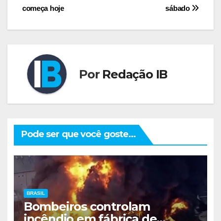
de
começa hoje
sábado
Post
Por
Redação IB
Pode ser que você goste...
BRASIL
Bombeiros controlam
incêndio em fábrica de