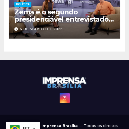
POLÍTICA
Zema é o segundo
presidenciável entrevistado
pelo g1 e GloboNews
6 DE AGOSTO DE 2026
© 2022 - 2026
Imprensa Brasília
— Todos os direitos
PT