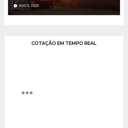
área após incêndio em
AGO 5, 2026
fábrica
COTAÇÃO EM TEMPO REAL