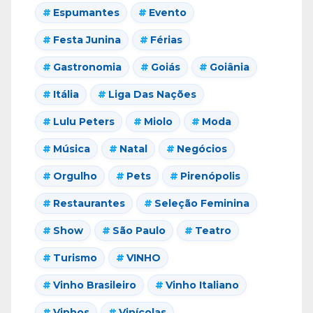
Espumantes
Evento
Festa Junina
Férias
Gastronomia
Goiás
Goiânia
Itália
Liga Das Nações
Lulu Peters
Miolo
Moda
Música
Natal
Negócios
Orgulho
Pets
Pirenópolis
Restaurantes
Seleção Feminina
Show
São Paulo
Teatro
Turismo
VINHO
Vinho Brasileiro
Vinho Italiano
Vinhos
Vinícolas