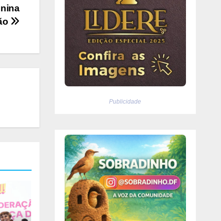
unina
ção
Publicidade