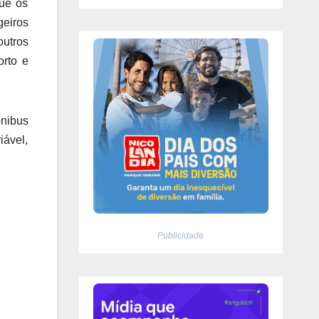
ue os
eiros
utros
orto e
ônibus
iável,
Publicidade