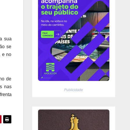
ra sua
ção se
a e no
lho de
as nas
Publicidade
frenta