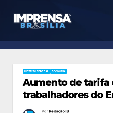
Skip
to
content
DISTRITO FEDERAL
ECONOMIA
Aumento de tarifa
trabalhadores do E
Por
Redação IB