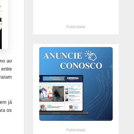
Publicidade
rno ao
 entre
traram
em já
ara os
Publicidade