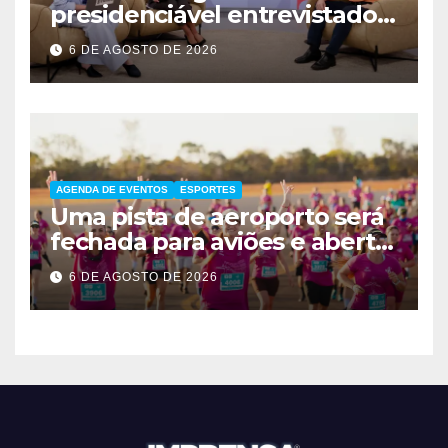
presidenciável entrevistado
pelo g1 e GloboNews
6 DE AGOSTO DE 2026
AGENDA DE EVENTOS
ESPORTES
Uma pista de aeroporto será
fechada para aviões e aberta
a corredores neste sábado
6 DE AGOSTO DE 2026
em Brasília