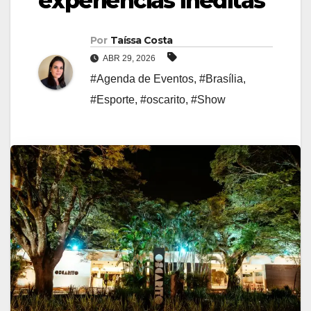
experiências inéditas
Por
Taíssa Costa
ABR 29, 2026
#Agenda de Eventos
,
#Brasília
,
#Esporte
,
#oscarito
,
#Show