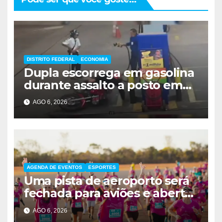
DISTRITO FEDERAL
ECONOMIA
Dupla escorrega em gasolina
durante assalto a posto em
Ceilândia
AGO 6, 2026
AGENDA DE EVENTOS
ESPORTES
Uma pista de aeroporto será
fechada para aviões e aberta
a corredores neste sábado
AGO 6, 2026
em Brasília