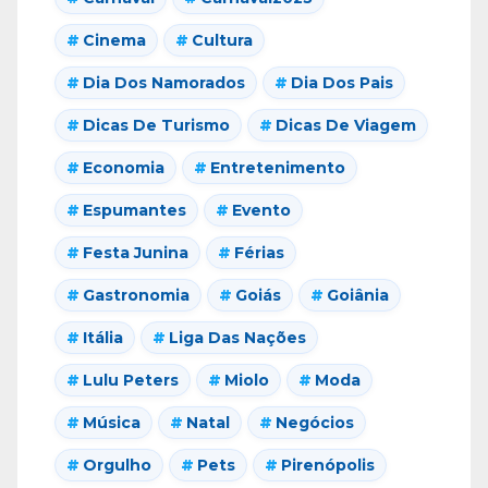
Cinema
Cultura
Dia Dos Namorados
Dia Dos Pais
Dicas De Turismo
Dicas De Viagem
Economia
Entretenimento
Espumantes
Evento
Festa Junina
Férias
Gastronomia
Goiás
Goiânia
Itália
Liga Das Nações
Lulu Peters
Miolo
Moda
Música
Natal
Negócios
Orgulho
Pets
Pirenópolis