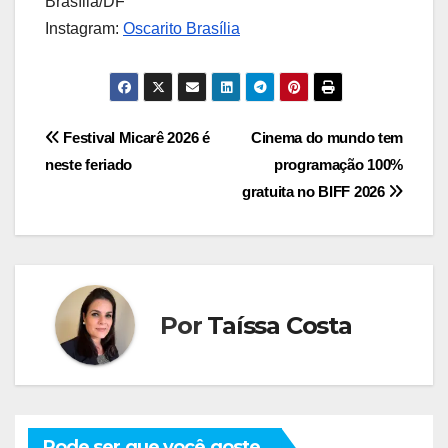
Brasília/DF
Instagram:
Oscarito Brasília
Navegação
Festival Micarê 2026 é
Cinema do mundo tem
neste feriado
programação 100%
de
gratuita no BIFF 2026
Post
Por
Taíssa Costa
Pode ser que você goste...