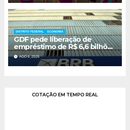
DISTRITO FEDERAL
ECONOMIA
GDF pede liberação de
empréstimo de R$ 6,6 bilhões
e critica inércia do FGC
AGO 6, 2026
COTAÇÃO EM TEMPO REAL