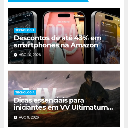
TECNOLOGIA
Descontos de até 43% em
smartphones na Amazon
AGO 10, 2026
TECNOLOGIA
Dicas essenciais para
iniciantes em VV Ultimatum
no Roblox
AGO 9, 2026