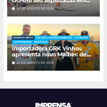
GO-010 são sepultadas em
Taguatinga
10 DE AGOSTO DE 2026
RODRIGO BRITO
CULTURA E ENTRETENIMENTO
ECONOMIA
GASTRONOMIA
NEGÓCIOS
Importadora GRK Vinhos
apresenta novo Malbec de
Manuel Ferrer
10 DE AGOSTO DE 2026