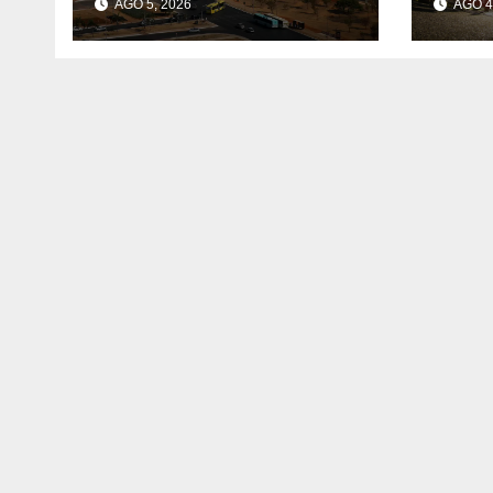
AGO 5, 2026
AGO 4
Feminina de 2027
fron
corr
que 
Amér