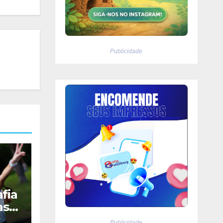
Publicidade
fia
as
Publicidade