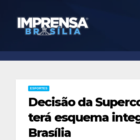
Skip
to
content
ESPORTES
Decisão da Superco
terá esquema inte
Brasília