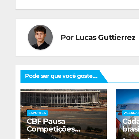
Post
Por
Lucas Guttierrez
Pode ser que você goste...
ESPORTES
AGENDA 
CBF Pausa
Cada
Competições
bras
Durante Copa
cruz