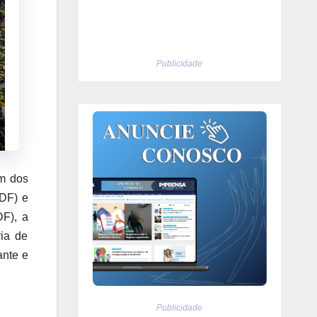
Publicidade
um dos
(DF) e
DF), a
ria de
ante e
Publicidade