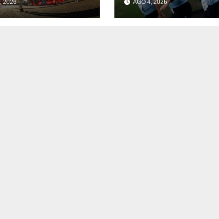
, 2026
AGO 4, 2026
teira para
volta a Brasília 
er uma prova
edição especial
cresce na
ica do Sul