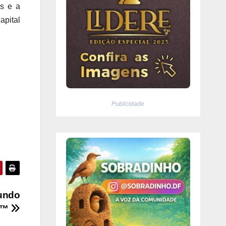
os e a
apital
Publicidade
Mundo
27™