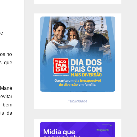
de
dos no
as que
 Mané
evitar
Publicidade
s, bem
is da