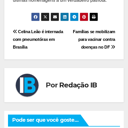
últimas homenagens a um verdadeiro patriota.
Navegação
Celina Leão é internada
Famílias se mobilizam
com pneumotórax em
para vacinar contra
de
Brasília
doenças no DF
Post
Por
Redação IB
Pode ser que você goste...