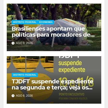
DISTRITO FEDERAL
ECONOMIA
Brasilienses apontam que
políticas para moradores de
rua influenciam voto
AGO 9, 2026
DISTRITO FEDERAL
TJDFT suspende expediente
na segunda e terça; veja os
prazos
AGO 8, 2026