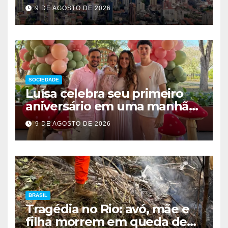
esvaziamento e insegurança
9 DE AGOSTO DE 2026
SOCIEDADE
Luísa celebra seu primeiro
aniversário em uma manhã
de encanto, elegância e
9 DE AGOSTO DE 2026
muito afeto
BRASIL
Tragédia no Rio: avó, mãe e
filha morrem em queda de