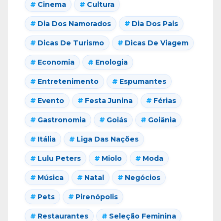
Cinema
Cultura
Dia Dos Namorados
Dia Dos Pais
Dicas De Turismo
Dicas De Viagem
Economia
Enologia
Entretenimento
Espumantes
Evento
Festa Junina
Férias
Gastronomia
Goiás
Goiânia
Itália
Liga Das Nações
Lulu Peters
Miolo
Moda
Música
Natal
Negócios
Pets
Pirenópolis
Restaurantes
Seleção Feminina