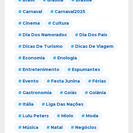
Carnaval
Carnaval2025
Cinema
Cultura
Dia Dos Namorados
Dia Dos Pais
Dicas De Turismo
Dicas De Viagem
Economia
Enologia
Entretenimento
Espumantes
Evento
Festa Junina
Férias
Gastronomia
Goiás
Goiânia
Itália
Liga Das Nações
Lulu Peters
Miolo
Moda
Música
Natal
Negócios