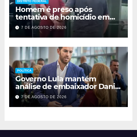
DISTRITO FEDERAL
Homem é preso após
tentativa de homicídio em
festa em São Sebastião
7 DE AGOSTO DE 2026
POLÍTICA
Governo Lula mantém
análise de embaixador Daniel
Perez para depois das
7 DE AGOSTO DE 2026
eleições