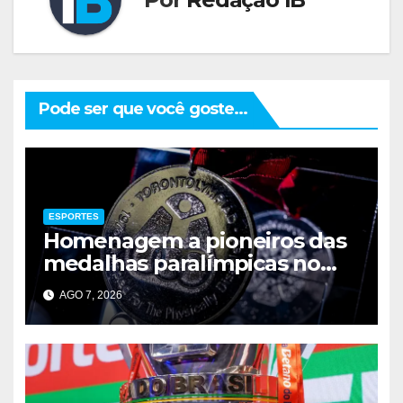
Pode ser que você goste...
ESPORTES
Homenagem a pioneiros das
medalhas paralímpicas no
Brasil
AGO 7, 2026