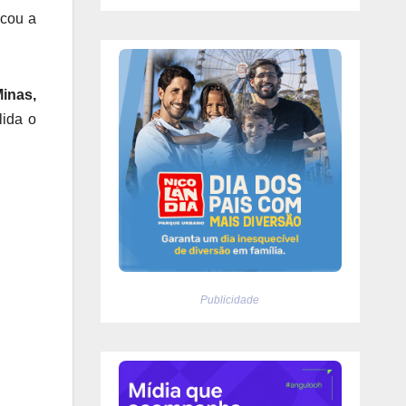
icou a
inas,
lida o
Publicidade