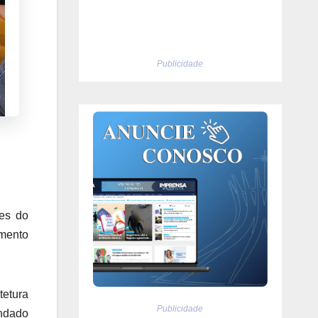
Publicidade
res do
imento
tetura
Publicidade
ndado