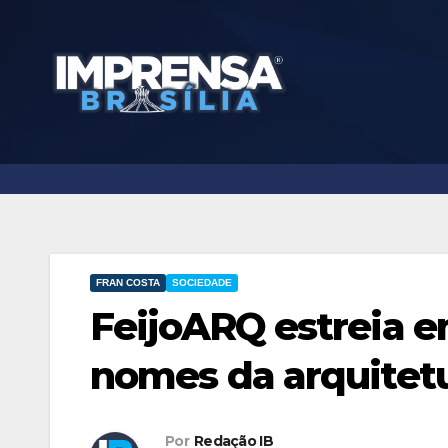
Skip
to
content
FRAN COSTA
SOCIEDADE
FeijoARQ estreia e
nomes da arquitet
Por
Redação IB