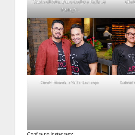
Camila Oliveira, Bruno Coelho e Keilla De
Crist
Paula_01
Hendy Miranda e Valter Lourenço
Gabriel 
Confira no instagram: