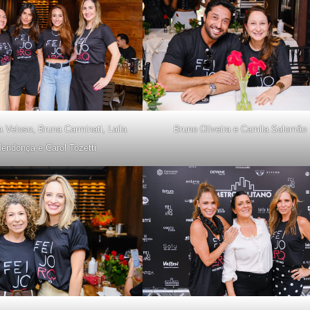
 Veloso, Bruna Carminati, Laila
Bruno Oliveira e Camila Salomão
endonça e Carol Tozetti