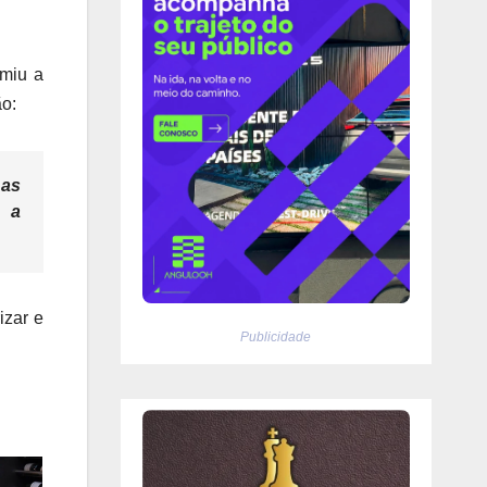
umiu a
ão:
 as
o a
izar e
Publicidade