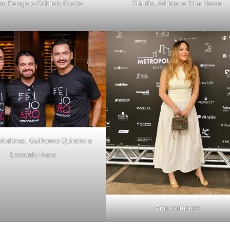
ina Farago e Gabriela Castro
Cláudia, Adriana e Tina Nasser
Medeiros, Guilherme Quintino e
Leonardo Mace
Fran Guttierrez