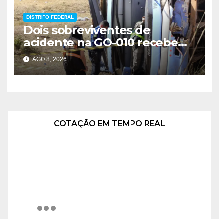
DISTRITO FEDERAL
Dois sobreviventes de
acidente na GO-010 recebem
alta hospitalar
AGO 8, 2026
COTAÇÃO EM TEMPO REAL