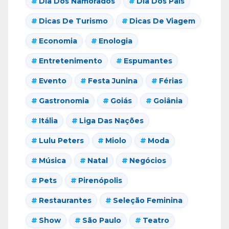
Dia Dos Namorados
Dia Dos Pais
Dicas De Turismo
Dicas De Viagem
Economia
Enologia
Entretenimento
Espumantes
Evento
Festa Junina
Férias
Gastronomia
Goiás
Goiânia
Itália
Liga Das Nações
Lulu Peters
Miolo
Moda
Música
Natal
Negócios
Pets
Pirenópolis
Restaurantes
Seleção Feminina
Show
São Paulo
Teatro