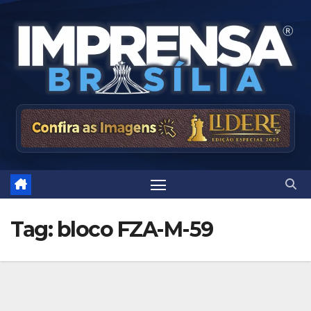
Skip
to
content
Tag:
bloco FZA-M-59