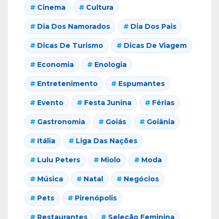
Cinema
Cultura
Dia Dos Namorados
Dia Dos Pais
Dicas De Turismo
Dicas De Viagem
Economia
Enologia
Entretenimento
Espumantes
Evento
Festa Junina
Férias
Gastronomia
Goiás
Goiânia
Itália
Liga Das Nações
Lulu Peters
Miolo
Moda
Música
Natal
Negócios
Pets
Pirenópolis
Restaurantes
Seleção Feminina