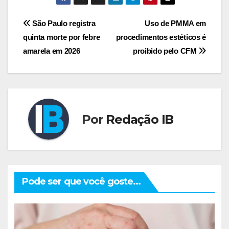
Navegação
São Paulo registra
Uso de PMMA em
quinta morte por febre
procedimentos estéticos é
de
amarela em 2026
proibido pelo CFM
Post
Por
Redação IB
Pode ser que você goste...