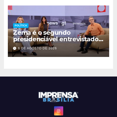
POLÍTICA
Zema é o segundo
presidenciável entrevistado
pelo g1 e GloboNews
6 DE AGOSTO DE 2026