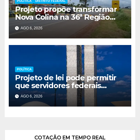
POLÍTICA
DISTRITO FEDERAL
Projeto propõe transformar
Nova Colina na 36ª Região
Administrativa do Distrito
AGO 6, 2026
Federal
POLÍTICA
Projeto de lei pode permitir
que servidores federais
atuem como MEI
AGO 6, 2026
COTAÇÃO EM TEMPO REAL