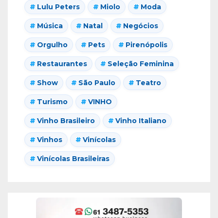
Lulu Peters
Miolo
Moda
Música
Natal
Negócios
Orgulho
Pets
Pirenópolis
Restaurantes
Seleção Feminina
Show
São Paulo
Teatro
Turismo
VINHO
Vinho Brasileiro
Vinho Italiano
Vinhos
Vinícolas
Vinícolas Brasileiras