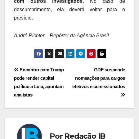
com outros investigados.
No caso de
descumprimento, ela deverá voltar para o
presídio.
André Richter – Repórter da Agência Brasil
Navegação
Encontro com Trump
GDF suspende
pode render capital
nomeações para cargos
de
político a Lula, apontam
efetivos e comissionados
Post
analistas
Por
Redação IB