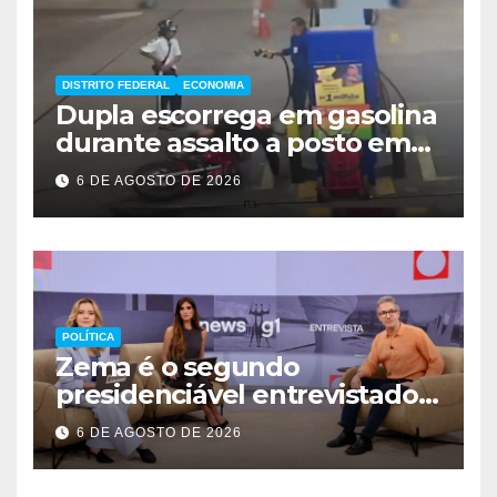
DISTRITO FEDERAL
ECONOMIA
Dupla escorrega em gasolina
durante assalto a posto em
Ceilândia
6 DE AGOSTO DE 2026
POLÍTICA
Zema é o segundo
presidenciável entrevistado
pelo g1 e GloboNews
6 DE AGOSTO DE 2026