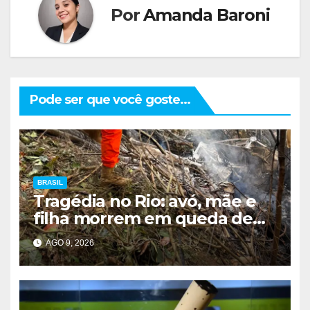
Por
Amanda Baroni
Pode ser que você goste...
BRASIL
Tragédia no Rio: avó, mãe e
filha morrem em queda de
helicóptero
AGO 9, 2026