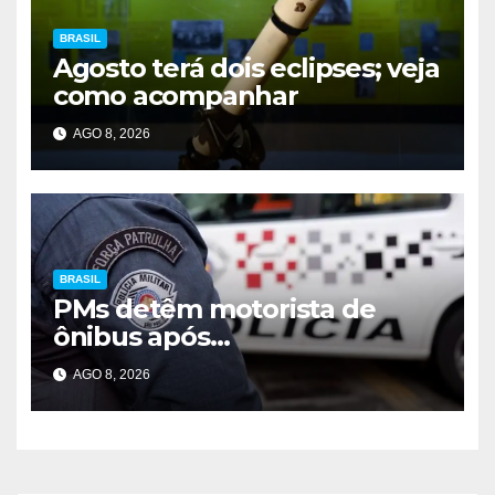
BRASIL
Agosto terá dois eclipses; veja
como acompanhar
AGO 8, 2026
BRASIL
PMs detêm motorista de
ônibus após
desentendimento em SP
AGO 8, 2026