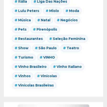
Itália
Liga Das Nações
Lulu Peters
Miolo
Moda
Música
Natal
Negócios
Pets
Pirenópolis
Restaurantes
Seleção Feminina
Show
São Paulo
Teatro
Turismo
VINHO
Vinho Brasileiro
Vinho Italiano
Vinhos
Vinícolas
Vinícolas Brasileiras