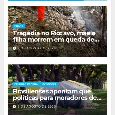
BRASIL
Tragédia no Rio: avó, mãe e
filha morrem em queda de
helicóptero
9 DE AGOSTO DE 2026
DISTRITO FEDERAL
ECONOMIA
Brasilienses apontam que
políticas para moradores de
rua influenciam voto
9 DE AGOSTO DE 2026