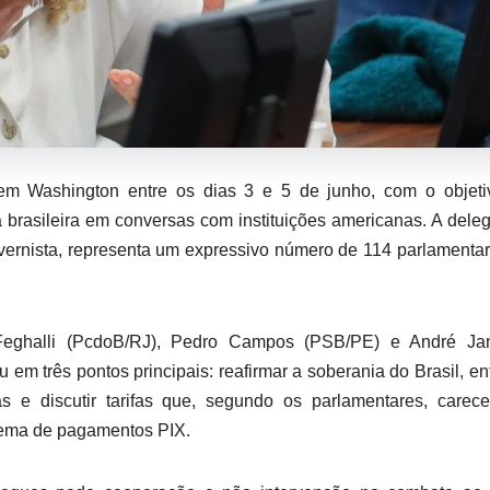
 em Washington entre os dias 3 e 5 de junho, com o objeti
a brasileira em conversas com instituições americanas. A dele
ernista, representa um expressivo número de 114 parlamenta
Feghalli (PcdoB/RJ), Pedro Campos (PSB/PE) e André Ja
m três pontos principais: reafirmar a soberania do Brasil, en
as e discutir tarifas que, segundo os parlamentares, care
tema de pagamentos PIX.