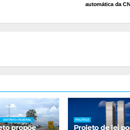
automática da 
DISTRITO FEDERAL
POLÍTICA
eto propõe
Projeto de lei p