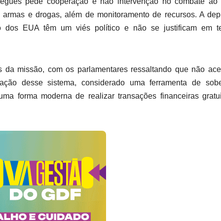
regues pede cooperação e não intervenção no combate ao 
e armas e drogas, além de monitoramento de recursos. A de
no dos EUA têm um viés político e não se justificam em t
s da missão, com os parlamentares ressaltando que não ace
zação desse sistema, considerado uma ferramenta de sobe
é uma forma moderna de realizar transações financeiras gratu