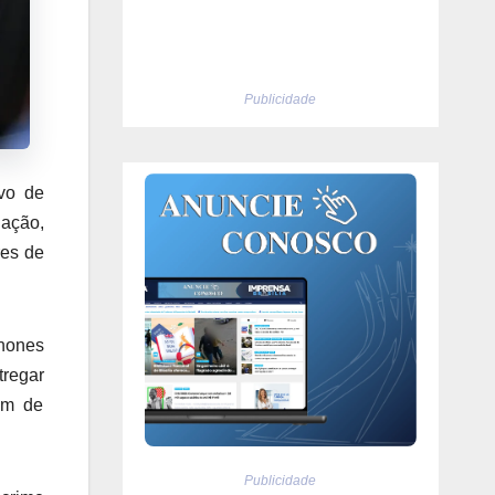
Publicidade
vo de
gação,
res de
nones
tregar
cem de
Publicidade