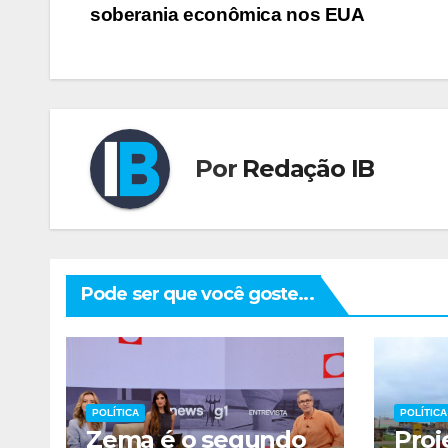
soberania econômica nos EUA
de
Post
Por
Redação IB
Pode ser que você goste...
POLÍTICA
POLÍTICA
Zema é o segundo
Proj