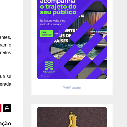
ntes,
aram o
reitos
que se
derada
Publicidade
vação