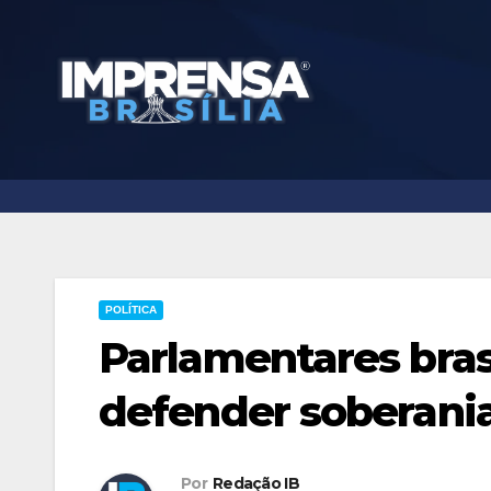
Skip
to
content
POLÍTICA
Parlamentares bras
defender soberani
Por
Redação IB