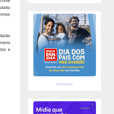
crime
putada
ermos
itarão
rania
itas e
Publicidade