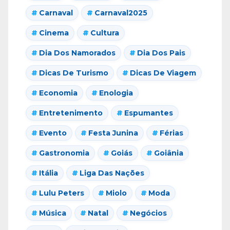
Carnaval
Carnaval2025
Cinema
Cultura
Dia Dos Namorados
Dia Dos Pais
Dicas De Turismo
Dicas De Viagem
Economia
Enologia
Entretenimento
Espumantes
Evento
Festa Junina
Férias
Gastronomia
Goiás
Goiânia
Itália
Liga Das Nações
Lulu Peters
Miolo
Moda
Música
Natal
Negócios