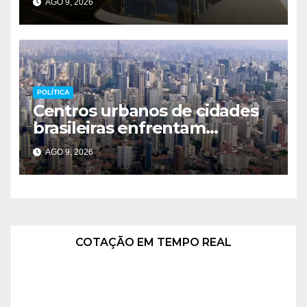
AGO 9, 2026
POLÍTICA
Centros urbanos de cidades
brasileiras enfrentam
esvaziamento e insegurança
AGO 9, 2026
COTAÇÃO EM TEMPO REAL