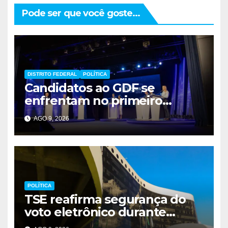
Pode ser que você goste...
DISTRITO FEDERAL
POLÍTICA
Candidatos ao GDF se
enfrentam no primeiro
debate de 2026
AGO 9, 2026
POLÍTICA
TSE reafirma segurança do
voto eletrônico durante
evento em Brasília