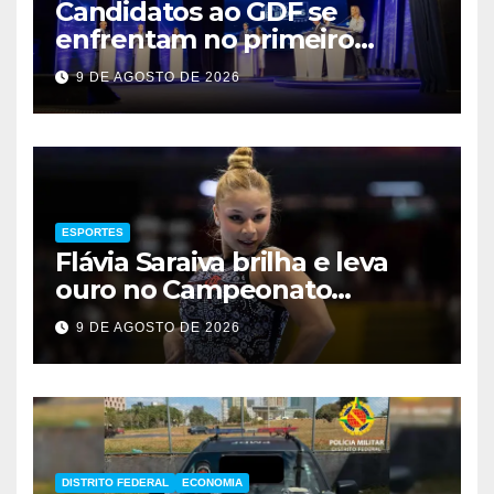
Candidatos ao GDF se
enfrentam no primeiro
debate de 2026
9 DE AGOSTO DE 2026
ESPORTES
Flávia Saraiva brilha e leva
ouro no Campeonato
Brasileiro de Ginástica
9 DE AGOSTO DE 2026
DISTRITO FEDERAL
ECONOMIA