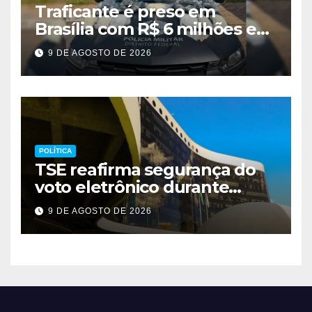
Traficante é preso em
Brasília com R$ 6 milhões em
metanfetamina
9 DE AGOSTO DE 2026
POLÍTICA
TSE reafirma segurança do
voto eletrônico durante
evento em Brasília
9 DE AGOSTO DE 2026