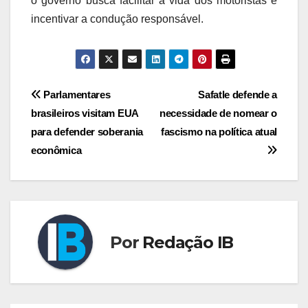
o governo busca facilitar a vida dos motoristas e
incentivar a condução responsável.
Navegação
Parlamentares
Safatle defende a
brasileiros visitam EUA
necessidade de nomear o
de
para defender soberania
fascismo na política atual
Post
econômica
Por
Redação IB