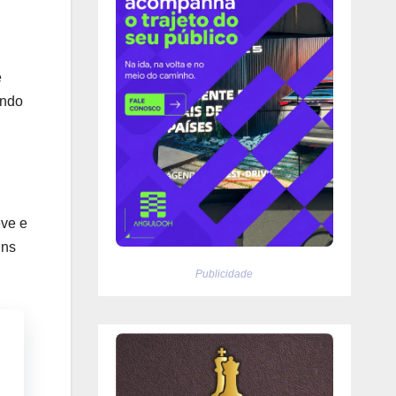
e
ando
eve e
uns
Publicidade