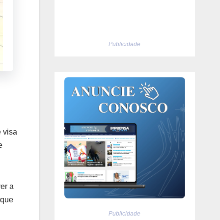
Publicidade
 visa
e
er a
 que
Publicidade