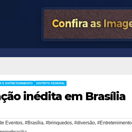
A E ENTRETENIMENTO
DISTRITO FEDERAL
ção inédita em Brasília
de Eventos
,
#Brasília
,
#brinquedos
,
#diversão
,
#Entretenimento
ppingbrasilia