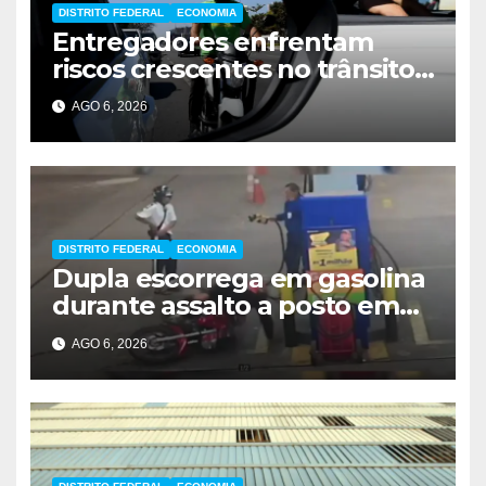
DISTRITO FEDERAL
ECONOMIA
Entregadores enfrentam
riscos crescentes no trânsito
de Brasília
AGO 6, 2026
DISTRITO FEDERAL
ECONOMIA
Dupla escorrega em gasolina
durante assalto a posto em
Ceilândia
AGO 6, 2026