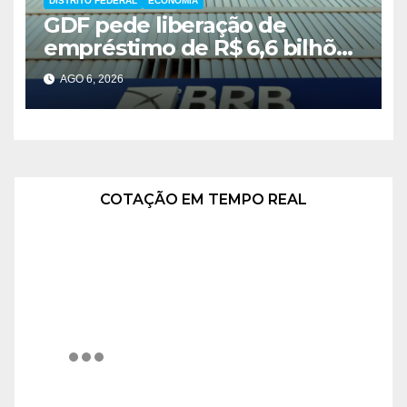
DISTRITO FEDERAL
ECONOMIA
GDF pede liberação de
empréstimo de R$ 6,6 bilhões
e critica inércia do FGC
AGO 6, 2026
COTAÇÃO EM TEMPO REAL