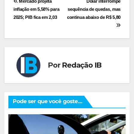
Navegação
Mercado projeta
Dólar interrompe
inflação em 5,58% para
sequência de quedas, mas
de
2025; PIB fica em 2,03
continua abaixo de R$ 5,80
Post
Por
Redação IB
Pode ser que você goste...