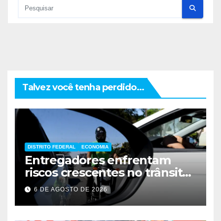
Talvez você tenha perdido...
DISTRITO FEDERAL
ECONOMIA
Entregadores enfrentam
riscos crescentes no trânsito
de Brasília
6 DE AGOSTO DE 2026