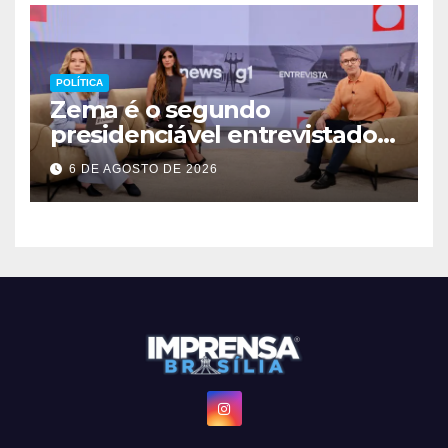
POLÍTICA
Zema é o segundo
presidenciável entrevistado
pelo g1 e GloboNews
6 DE AGOSTO DE 2026