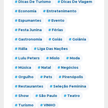
Dicas De Turismo
Dicas De Viagem
Economia
Entretenimento
Espumantes
Evento
Festa Junina
Férias
Gastronomia
Goiás
Goiânia
Itália
Liga Das Nações
Lulu Peters
Miolo
Moda
Música
Natal
Negócios
Orgulho
Pets
Pirenópolis
Restaurantes
Seleção Feminina
Show
São Paulo
Teatro
Turismo
VINHO