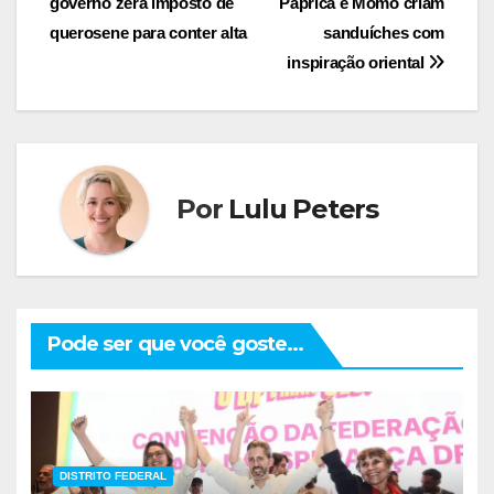
governo zera imposto de
Páprica e Momo criam
de
querosene para conter alta
sanduíches com
Post
inspiração oriental
Por
Lulu Peters
Pode ser que você goste...
DISTRITO FEDERAL