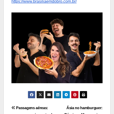
https://www.brasiliaemdobro.com.br/
Navegação
Passagens aéreas:
Ásia no hamburguer: