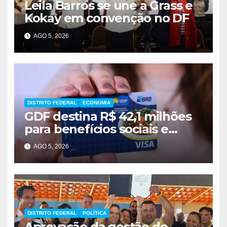
Leila Barros se une a Grass e
Kokay em convenção no DF
AGO 5, 2026
DISTRITO FEDERAL
ECONOMIA
GDF destina R$ 42,1 milhões
para benefícios sociais e
alimentação
AGO 5, 2026
DISTRITO FEDERAL
POLÍTICA
Aprovação da gestão de