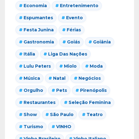
Economia
Entretenimento
Espumantes
Evento
Festa Junina
Férias
Gastronomia
Goiás
Goiânia
Itália
Liga Das Nações
Lulu Peters
Miolo
Moda
Música
Natal
Negócios
Orgulho
Pets
Pirenópolis
Restaurantes
Seleção Feminina
Show
São Paulo
Teatro
Turismo
VINHO
Vinho Brasileiro
Vinho Italiano