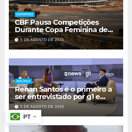
ESPORTES
CBF Pausa Competições
Durante Copa Feminina de
2027
5 DE AGOSTO DE 2026
POLÍTICA
Renan Santos é o primeiro a
ser entrevistado por g1 e
GloboNews
5 DE AGOSTO DE 2026
PT