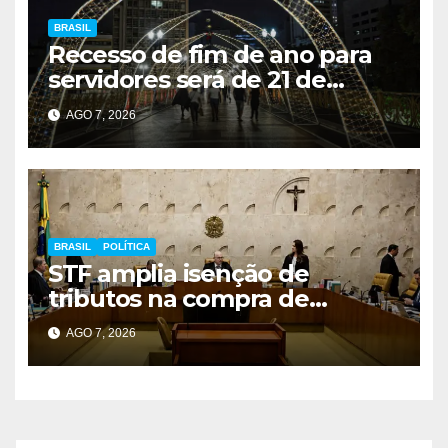
BRASIL
Recesso de fim de ano para
servidores será de 21 de
dezembro a 1º de janeiro
AGO 7, 2026
BRASIL
POLÍTICA
STF amplia isenção de
tributos na compra de
veículos para pessoas com
AGO 7, 2026
deficiência e TEA