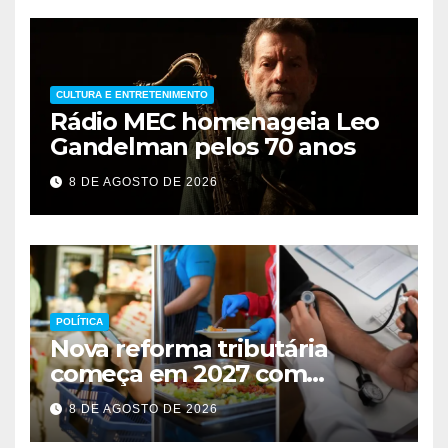
CULTURA E ENTRETENIMENTO
Rádio MEC homenageia Leo
Gandelman pelos 70 anos
8 DE AGOSTO DE 2026
POLÍTICA
Nova reforma tributária
começa em 2027 com
impostos sobre consumo
8 DE AGOSTO DE 2026