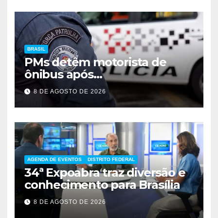
BRASIL
PMs detêm motorista de
ônibus após
desentendimento em SP
8 DE AGOSTO DE 2026
AGENDA DE EVENTOS
DISTRITO FEDERAL
34ª Expoabra traz diversão e
conhecimento para Brasília
8 DE AGOSTO DE 2026