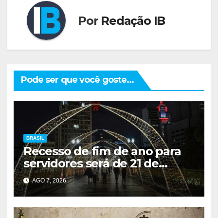
Por
Redação IB
Pode ser que você goste...
BRASIL
Recesso de fim de ano para
servidores será de 21 de
dezembro a 1º de janeiro
AGO 7, 2026