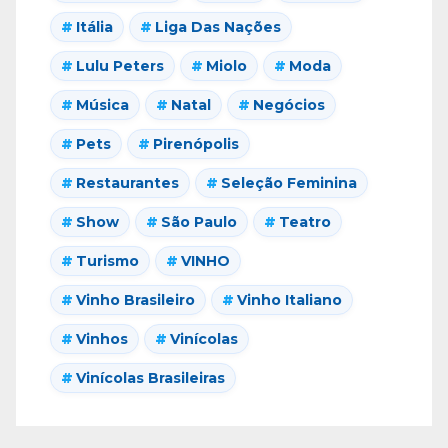
Itália
Liga Das Nações
Lulu Peters
Miolo
Moda
Música
Natal
Negócios
Pets
Pirenópolis
Restaurantes
Seleção Feminina
Show
São Paulo
Teatro
Turismo
VINHO
Vinho Brasileiro
Vinho Italiano
Vinhos
Vinícolas
Vinícolas Brasileiras