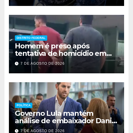
DISTRITO FEDERAL
Homem é preso após
tentativa de homicídio em
festa em São Sebastião
7 DE AGOSTO DE 2026
POLÍTICA
Governo Lula mantém
análise de embaixador Daniel
Perez para depois das
7 DE AGOSTO DE 2026