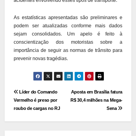
acidentes envolvendo esses tipos de transporte.
As estatísticas apresentadas são preliminares e
podem ser atualizadas conforme mais dados
sejam consolidados. Um apelo é feito à
conscientização dos motoristas sobre a
importância de seguir as normas de trânsito para
prevenir novas tragédias.
Navegação
Líder do Comando
Aposta em Brasília fatura
Vermelho é preso por
R$ 30,4 milhões na Mega-
de
roubo de cargas no RJ
Sena
Post