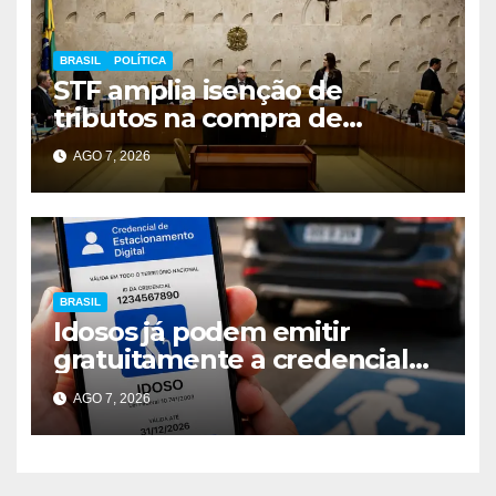
BRASIL
POLÍTICA
STF amplia isenção de
tributos na compra de
veículos para pessoas com
AGO 7, 2026
deficiência e TEA
BRASIL
Idosos já podem emitir
gratuitamente a credencial
digital para vagas especiais
AGO 7, 2026
em todo o Brasil