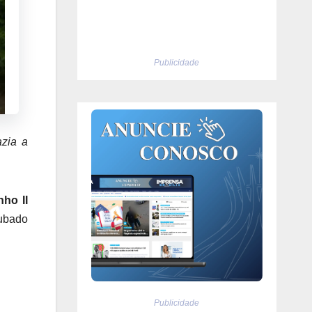
Publicidade
azia a
ho II
rubado
Publicidade