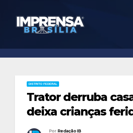
Skip
to
content
DISTRITO FEDERAL
Trator derruba cas
deixa crianças feri
Por
Redação IB