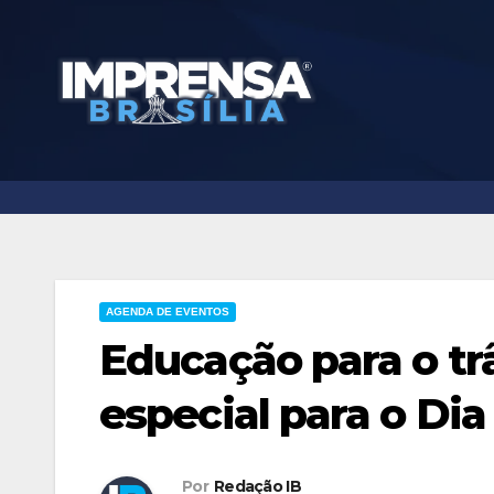
Skip
to
content
AGENDA DE EVENTOS
Educação para o t
especial para o Dia
Por
Redação IB