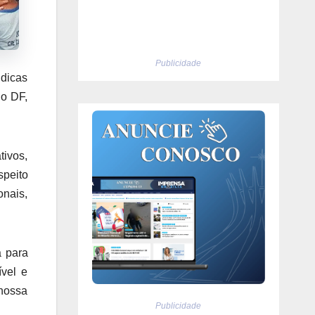
Publicidade
údicas
do DF,
tivos,
speito
onais,
a para
ível e
 nossa
Publicidade