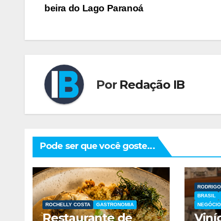
beira do Lago Paranoá
de
Post
Por
Redação IB
Pode ser que você goste...
RODRIGO
BRASIL
ROCHELLY COSTA
GASTRONOMIA
NEGÓCIO
Restaurante de
Viní