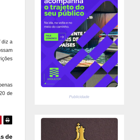
 diz a
possam
rições
penas
 20 de
Publicidade
as de