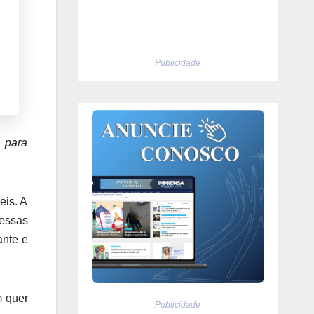
Publicidade
 para
eis. A
 essas
ante e
m quer
Publicidade