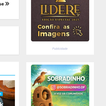
ose
Publicidade
S
k