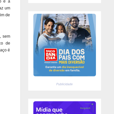
to e a
raz um
fim de
n, sem
co de
paço é
Publicidade