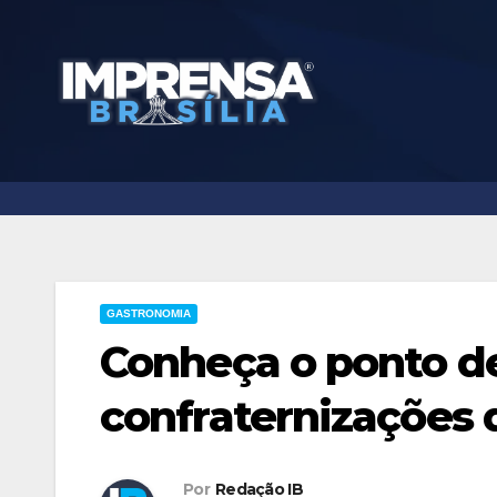
Skip
to
content
GASTRONOMIA
Conheça o ponto de
confraternizações 
Por
Redação IB