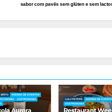
sabor com pavês sem glúten e sem lact
 BRITO
AGENDA DE EVENTOS
ECONOMIA
GASTRONOMIA
LULU PETERS
AGENDA DE EVENTO
S
GASTRONOMIA
cola Aurora
Restaurant Wee