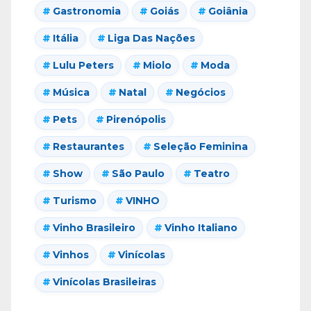
Gastronomia
Goiás
Goiânia
Itália
Liga Das Nações
Lulu Peters
Miolo
Moda
Música
Natal
Negócios
Pets
Pirenópolis
Restaurantes
Seleção Feminina
Show
São Paulo
Teatro
Turismo
VINHO
Vinho Brasileiro
Vinho Italiano
Vinhos
Vinícolas
Vinícolas Brasileiras