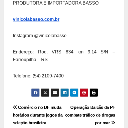
PRODUTORA E IMPORTADORA BASSO
vinicolabasso.com.br
Instagram @vinicolabasso
Endereço: Rod. VRS 834 km 9,14 S/N –
Farroupilha – RS
Telefone: (54) 2109-7400
Navegação
Comércio no DF muda
Operação Balcãs da PF
horários durante jogos da
combate tráfico de drogas
de
seleção brasileira
por mar