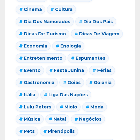
Cinema
Cultura
Dia Dos Namorados
Dia Dos Pais
Dicas De Turismo
Dicas De Viagem
Economia
Enologia
Entretenimento
Espumantes
Evento
Festa Junina
Férias
Gastronomia
Goiás
Goiânia
Itália
Liga Das Nações
Lulu Peters
Miolo
Moda
Música
Natal
Negócios
Pets
Pirenópolis