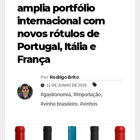
amplia portfólio
internacional com
novos rótulos de
Portugal, Itália e
França
Por
Rodrigo Brito
11 DE JUNHO DE 2026
#gastronomia
,
#Importação
,
#vinho brasileiro
,
#vinhos