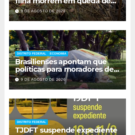
filha morrem em queda de
helicóptero
9 DE AGOSTO DE 2026
DISTRITO FEDERAL
ECONOMIA
Brasilienses apontam que
políticas para moradores de
rua influenciam voto
9 DE AGOSTO DE 2026
DISTRITO FEDERAL
TJDFT suspende expediente