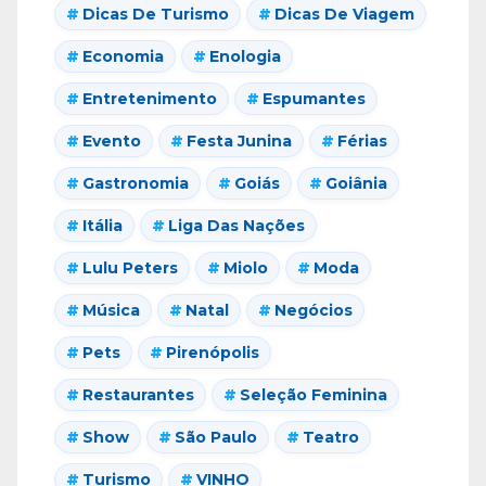
Dicas De Turismo
Dicas De Viagem
Economia
Enologia
Entretenimento
Espumantes
Evento
Festa Junina
Férias
Gastronomia
Goiás
Goiânia
Itália
Liga Das Nações
Lulu Peters
Miolo
Moda
Música
Natal
Negócios
Pets
Pirenópolis
Restaurantes
Seleção Feminina
Show
São Paulo
Teatro
Turismo
VINHO