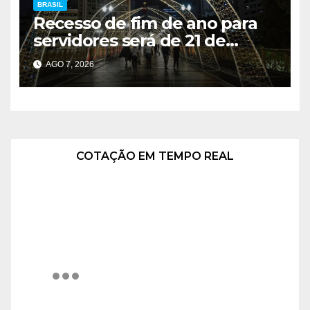
BRASIL
Recesso de fim de ano para
servidores será de 21 de
dezembro a 1º de janeiro
AGO 7, 2026
COTAÇÃO EM TEMPO REAL