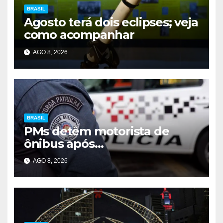
BRASIL
Agosto terá dois eclipses; veja
como acompanhar
AGO 8, 2026
BRASIL
PMs detêm motorista de
ônibus após
desentendimento em SP
AGO 8, 2026