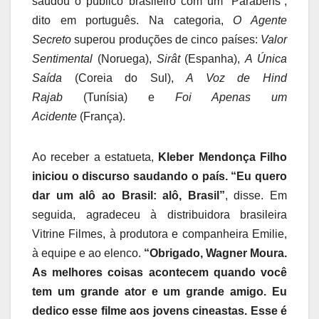
saudou o público brasileiro com um “Parabéns”,
dito em português. Na categoria,
O Agente
Secreto
superou produções de cinco países:
Valor
Sentimental
(Noruega),
Sirât
(Espanha),
A Única
Saída
(Coreia do Sul),
A Voz de Hind
Rajab
(Tunísia) e
Foi Apenas um
Acidente
(França).
Ao receber a estatueta,
Kleber Mendonça Filho
iniciou o discurso saudando o país. “Eu quero
dar um alô ao Brasil: alô, Brasil”
, disse. Em
seguida, agradeceu à distribuidora brasileira
Vitrine Filmes, à produtora e companheira Emilie,
à equipe e ao elenco.
“Obrigado, Wagner Moura.
As melhores coisas acontecem quando você
tem um grande ator e um grande amigo. Eu
dedico esse filme aos jovens cineastas. Esse é