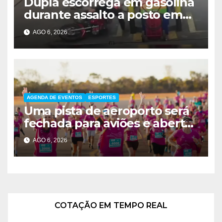
Dupla escorrega em gasolina
durante assalto a posto em
Ceilândia
AGO 6, 2026
AGENDA DE EVENTOS
ESPORTES
Uma pista de aeroporto será
fechada para aviões e aberta
a corredores neste sábado
AGO 6, 2026
em Brasília
COTAÇÃO EM TEMPO REAL