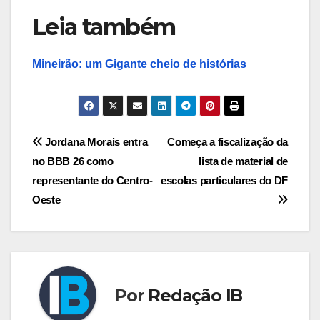
Leia também
Mineirão: um Gigante cheio de histórias
Navegação
Jordana Morais entra
Começa a fiscalização da
no BBB 26 como
lista de material de
de
representante do Centro-
escolas particulares do DF
Post
Oeste
Por
Redação IB