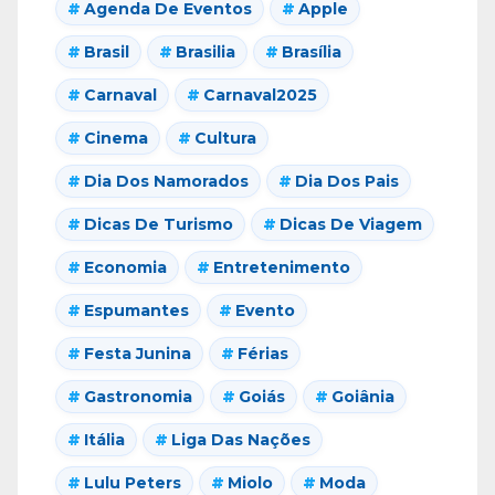
Agenda De Eventos
Apple
Brasil
Brasilia
Brasília
Carnaval
Carnaval2025
Cinema
Cultura
Dia Dos Namorados
Dia Dos Pais
Dicas De Turismo
Dicas De Viagem
Economia
Entretenimento
Espumantes
Evento
Festa Junina
Férias
Gastronomia
Goiás
Goiânia
Itália
Liga Das Nações
Lulu Peters
Miolo
Moda