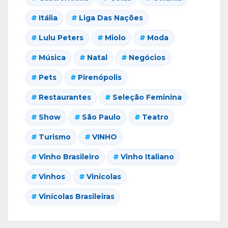
Itália
Liga Das Nações
Lulu Peters
Miolo
Moda
Música
Natal
Negócios
Pets
Pirenópolis
Restaurantes
Seleção Feminina
Show
São Paulo
Teatro
Turismo
VINHO
Vinho Brasileiro
Vinho Italiano
Vinhos
Vinícolas
Vinícolas Brasileiras