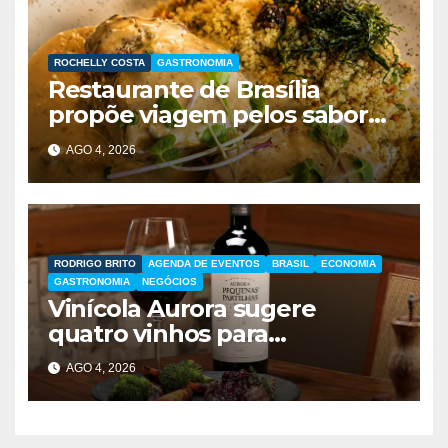
ROCHELLY COSTA
GASTRONOMIA
Restaurante de Brasília
propõe viagem pelos sabores
do Brasil durante festival
AGO 4, 2026
gastronômico
RODRIGO BRITO
AGENDA DE EVENTOS
BRASIL
ECONOMIA
GASTRONOMIA
NEGÓCIOS
Vinícola Aurora sugere
quatro vinhos para
presentear no Dia dos Pais
AGO 4, 2026