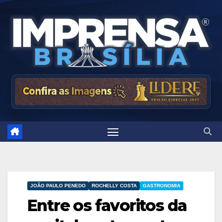
Skip
to
content
JOÃO PAULO PENEDO
ROCHELLY COSTA
GASTRONOMIA
Entre os favoritos da