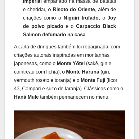
Imperial
empanado na massa de batatas
e cheddar, o
Risoto do Oriente
, além de
criações como o
Niguiri trufado
, o
Joy
de polvo picado
e o
Carpaccio Black
Salmon defumado na casa
.
A carta de drinques também foi repaginada, com
criações autorais inspiradas em montanhas
japonesas, como o
Monte Yõtei
(sakê, gin e
cointreau com lichia), o
Monte Haruna
(gin,
vermouth rosato e toranja) e o
Monte Fuji
(licor
43, Campari e suco de laranja). Clássicos como o
Haná Mule
também permanecem no menu.