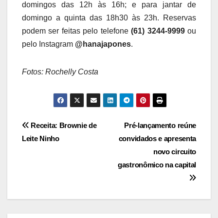
domingos das 12h às 16h; e para jantar de
domingo a quinta das 18h30 às 23h. Reservas
podem ser feitas pelo telefone
(61) 3244-9999
ou
pelo Instagram
@hanajapones
.
Fotos: Rochelly Costa
Navegação
Receita: Brownie de
Pré-lançamento reúne
Leite Ninho
convidados e apresenta
de
novo circuito
Post
gastronômico na capital