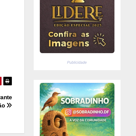
Publicidade
rante
ção