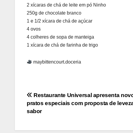
2 xícaras de chá de leite em pó Ninho
250g de chocolate branco
1 e 1/2 xícara de chá de açúcar
4 ovos
4 colheres de sopa de manteiga
1 xícara de chá de farinha de trigo
maybittencourt.doceria
Navegação
Restaurante Universal apresenta nov
pratos especiais com proposta de levez
de
sabor
Post