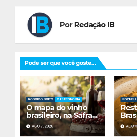
Por
Redação IB
Pode ser que você goste...
RODRIGO BRITO
GASTRONOMIA
ROCHELL
O mapa do vinho
Rest
brasileiro, na Safra
Bras
2026, ficou ainda
viag
AGO 7, 2026
AGO 4
maior
sabo