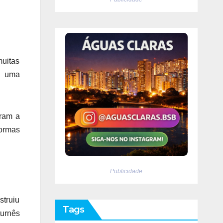
muitas
e uma
aram a
ormas
Publicidade
struiu
Tags
urnês