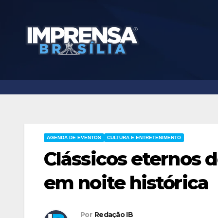
Skip
to
content
AGENDA DE EVENTOS
CULTURA E ENTRETENIMENTO
Clássicos eternos d
em noite histórica
Por
Redação IB