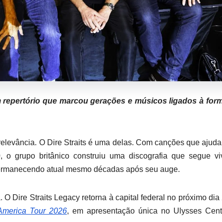
m repertório que marcou gerações e músicos ligados à for
elevância. O Dire Straits é uma delas. Com canções que ajud
, o grupo britânico construiu uma discografia que segue v
permanecendo atual mesmo décadas após seu auge.
a. O Dire Straits Legacy retorna à capital federal no próximo dia
America Tour 2026
, em apresentação única no Ulysses Cent