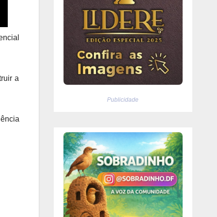
encial
ruir a
Publicidade
iência