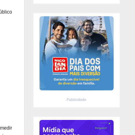
úblico
Publicidade
medir