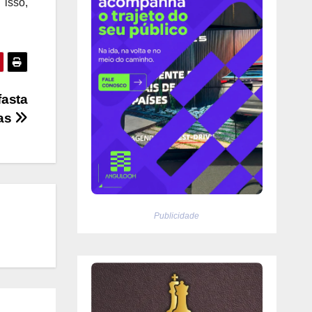
 isso,
fasta
ras
Publicidade