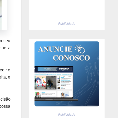
Publicidade
areceu
 que a
edir e
ita, e
ecisão
 possa
Publicidade