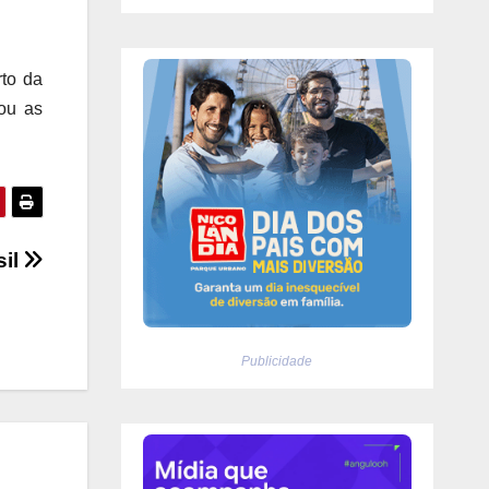
rto da
iou as
sil
Publicidade