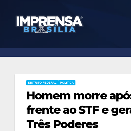
Skip
to
content
DISTRITO FEDERAL
POLÍTICA
Homem morre após
frente ao STF e ge
Três Poderes