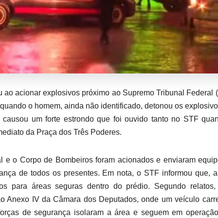
u ao acionar explosivos próximo ao Supremo Tribunal Federal 
, quando o homem, ainda não identificado, detonou os explosiv
e causou um forte estrondo que foi ouvido tanto no STF qua
imediato da Praça dos Três Poderes.
ral e o Corpo de Bombeiros foram acionados e enviaram equi
gurança de todos os presentes. Em nota, o STF informou que, 
dos para áreas seguras dentro do prédio. Segundo relatos,
a ao Anexo IV da Câmara dos Deputados, onde um veículo car
s forças de segurança isolaram a área e seguem em operaçã