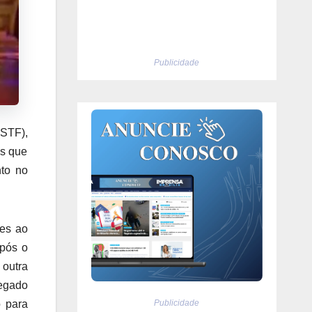
Publicidade
(STF),
os que
nto no
pes ao
após o
 outra
regado
Publicidade
o para